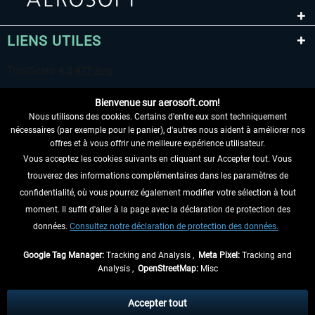
LIENS UTILES
Bienvenue sur aerosoft.com!
Nous utilisons des cookies. Certains d'entre eux sont techniquement
nécessaires (par exemple pour le panier), d'autres nous aident à améliorer nos
offres et à vous offrir une meilleure expérience utilisateur.
Vous acceptez les cookies suivants en cliquant sur Accepter tout. Vous
RENONCER AU CONTRAT ICI
trouverez des informations complémentaires dans les paramètres de
INFORMATIONS
confidentialité, où vous pourrez également modifier votre sélection à tout
moment. Il suffit d'aller à la page avec la déclaration de protection des
NE MANQUEZ PAS LES DERNIÈRES
données.
Consultez notre déclaration de protection des données.
NOUVELLES
Google Tag Manager:
Tracking and Analysis ,
Meta Pixel:
Tracking and
Analysis ,
OpenStreetMap:
Misc
* Tous les prix sont indiqués TVA légale comprise, hors
frais de port
et, le cas
échéant, frais de remboursement, si aucune description contraire.
Accepter tout