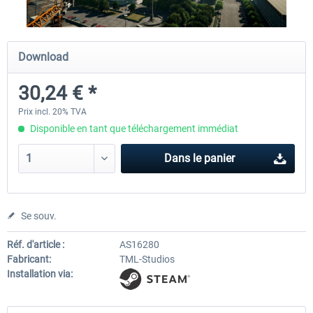
Fernbus Simulator - Platinum Edition
Fernbus Simulator - W9
Download
30,24 € *
40,29 € *
8,02 € *
Prix incl. 20% TVA
Disponible en tant que téléchargement immédiat
Dans le panier
Se souv.
Réf. d'article :
AS16280
Fabricant:
TML-Studios
Installation via: