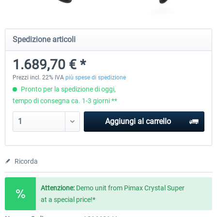
Honeycomb - Flight Sim USB Hub
Honeycomb - Bravo Throttle Q
Spedizione articoli
1.689,70 € *
51,25 € *
256,29 € *
Prezzi incl. 22% IVA
più spese di spedizione
Pronto per la spedizione di oggi,
tempo di consegna ca. 1-3 giorni **
Aggiungi al carrello
Ricorda
Attenzione:
Demo unit from Pimax Crystal Super
at a special price!*