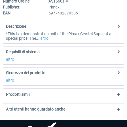
Numero Ordine:
AS16601-V
Publisher:
Pimax
EAN:
6977402870385
Descrizione
*This is a demonstration unit of the Pimax Crystal Super at a
special price! The...
altro
Requisiti di sistema
altro
Sicurezza del prodotto
altro
Prodotti simili
Altri utenti hanno guardato anche