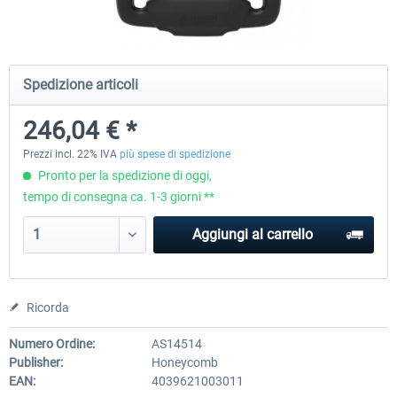
EmergencyDispatcherPro - 24h Free
EmergencyDispatcherPr
Spedizione articoli
Trial
246,04 € *
0,00 € *
36,59 € *
Prezzi incl. 22% IVA
più spese di spedizione
Pronto per la spedizione di oggi,
tempo di consegna ca. 1-3 giorni **
Aggiungi al carrello
Ricorda
Numero Ordine:
AS14514
Publisher:
Honeycomb
EAN:
4039621003011