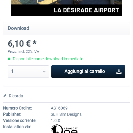
FSDG - St Lucia TLPC MSFS
FSDG - St Lucia TLPL MS
Download
6,10 € *
12,20 € *
15,37 € *
Prezzi incl. 22% IVA
Disponibile come download immediato
Aggiungi al carrello
Ricorda
Numero Ordine:
AS16069
Publisher:
SLH Sim Designs
Versione corrente:
1.0.0
Installation via: