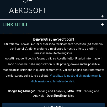
LINK UTILI
Benvenuti su aerosoft.com!
Utilizziamo i cookie. Alcuni di essi sono tecnicamente necessari (ad esempio
per il carrello), altri ci aiutano a migliorare le nostre offerte e a offrirti
un'esperienza utente migliore.
Accetti i seguenti cookie facendo clic su Accetta tutto. Ulteriori informazioni
sono disponibili nelle impostazioni sulla privacy, dove è anche possibile
RECEDERE DAL CONTRATTO
modificare la selezione in qualsiasi momento. Vai alla pagina con l'informativa
dichiarazione sulla tutela dei dati.
Visualizza la nostra dichiarazione per la
INFORMAZIONI
dichiarazione sulla tutela dei dati.
NON PERDETEVI LE ULTIME NOTIZIE
Google Tag Manager:
Tracking and Analysis ,
Meta Pixel:
Tracking and
Analysis ,
OpenStreetMap:
Misc
* Tutti i prezzi sono indicati al netto di Iva e
spese di spedizione
ed
eventualmente le spese di spedizione, se non diversamente descritto.