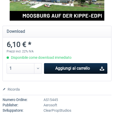
Aerosoft Airport Cologne/Bonn
sim-wings Hamburg
Download
18,40 € *
20,45 € *
6,10 € *
Prezzi incl. 22% IVA
Disponibile come download immediato
Aggiungi al carrello
Ricorda
Numero Ordine:
AS15445
Publisher:
Aerosoft
Sviluppatore:
ClearPropStudios