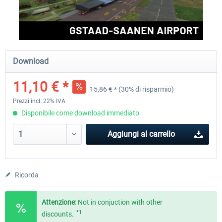
Aerosoft Airport Cologne/Bonn
sim-wings Hamburg
Download
18,40 € *
20,45 € *
11,10 € *
15,86 € *
(30% di risparmio)
Prezzi incl. 22% IVA
Disponibile come download immediato
Aggiungi al carrello
Ricorda
Attenzione:
Not in conjuction with other
*1
discounts.