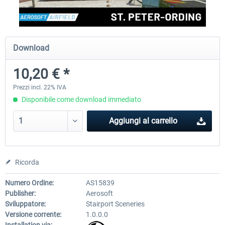
Aerosoft Mega Airport Brussels
Aerosoft Airport Cologne/
Download
10,20 € *
25,58 € *
18,40 € *
Prezzi incl. 22% IVA
Disponibile come download immediato
Aggiungi al carrello
Ricorda
Numero Ordine:
AS15839
Publisher:
Aerosoft
Sviluppatore:
Stairport Sceneries
Versione corrente:
1.0.0.0