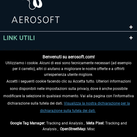
LINK UTILI
Benvenuti su aerosoft.com!
Utilizziamo i cookie. Alcuni di essi sono tecnicamente necessari (ad esempio
per il carrello), altri ci aiutano a migliorare le nostre offerte e a offrirti
un'esperienza utente migliore.
Accetti i seguenti cookie facendo clic su Accetta tutto. Ulteriori informazioni
sono disponibili nelle impostazioni sulla privacy, dove è anche possibile
RECEDERE DAL CONTRATTO
modificare la selezione in qualsiasi momento. Vai alla pagina con l'informativa
dichiarazione sulla tutela dei dati.
Visualizza la nostra dichiarazione per la
INFORMAZIONI
dichiarazione sulla tutela dei dati.
NON PERDETEVI LE ULTIME NOTIZIE
Google Tag Manager:
Tracking and Analysis ,
Meta Pixel:
Tracking and
Analysis ,
OpenStreetMap:
Misc
* Tutti i prezzi sono indicati al netto di Iva e
spese di spedizione
ed