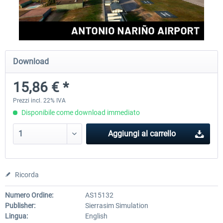
Aerosoft Mega Airport Brussels
Aerosoft Airport Cologne/
Download
25,58 € *
18,40 € *
15,86 € *
Prezzi incl. 22% IVA
Disponibile come download immediato
Aggiungi al carrello
Ricorda
Numero Ordine:
AS15132
Publisher:
Sierrasim Simulation
Lingua:
English