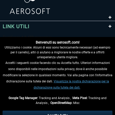
LINK UTILI
Benvenuti su aerosoft.com!
Utilizziamo i cookie. Alcuni di essi sono tecnicamente necessari (ad esempio
per il carrello), altri ci aiutano a migliorare le nostre offerte e a offrirti
un'esperienza utente migliore.
Accetti i seguenti cookie facendo clic su Accetta tutto. Ulteriori informazioni
sono disponibili nelle impostazioni sulla privacy, dove è anche possibile
RECEDERE DAL CONTRATTO
modificare la selezione in qualsiasi momento. Vai alla pagina con l'informativa
dichiarazione sulla tutela dei dati.
Visualizza la nostra dichiarazione per la
INFORMAZIONI
dichiarazione sulla tutela dei dati.
NON PERDETEVI LE ULTIME NOTIZIE
Google Tag Manager:
Tracking and Analysis ,
Meta Pixel:
Tracking and
Analysis ,
OpenStreetMap:
Misc
* Tutti i prezzi sono indicati al netto di Iva e
spese di spedizione
ed
eventualmente le spese di spedizione, se non diversamente descritto.