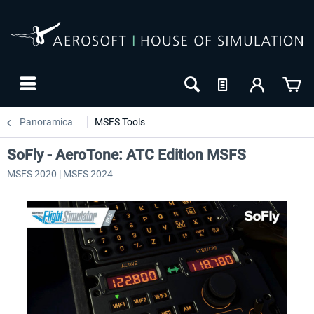
Panoramica
MSFS Tools
SoFly - AeroTone: ATC Edition MSFS
MSFS 2020 | MSFS 2024