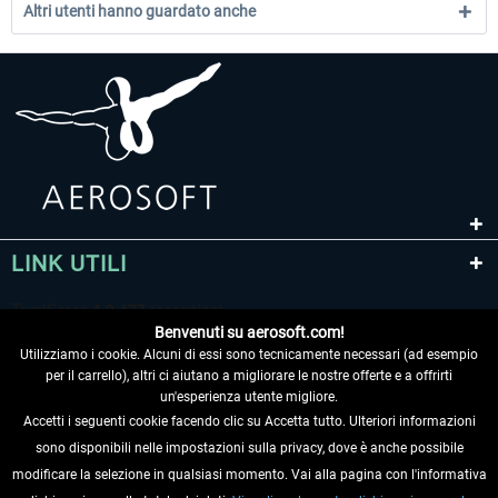
Altri utenti hanno guardato anche
LINK UTILI
Benvenuti su aerosoft.com!
Utilizziamo i cookie. Alcuni di essi sono tecnicamente necessari (ad esempio
per il carrello), altri ci aiutano a migliorare le nostre offerte e a offrirti
un'esperienza utente migliore.
Accetti i seguenti cookie facendo clic su Accetta tutto. Ulteriori informazioni
sono disponibili nelle impostazioni sulla privacy, dove è anche possibile
RECEDERE DAL CONTRATTO
modificare la selezione in qualsiasi momento. Vai alla pagina con l'informativa