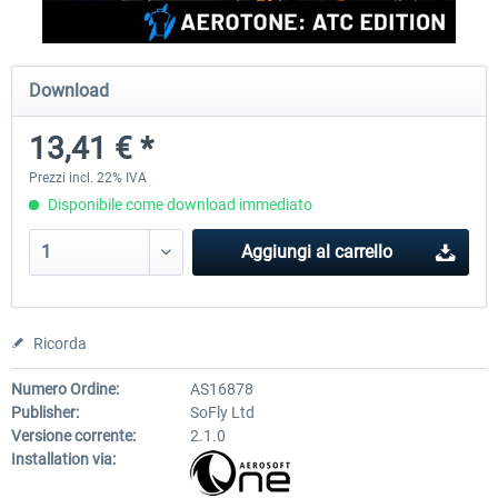
rkApps - FSRealistic Pro MSFS
Aerosoft Tool Simple Traf
Download
13,41 € *
34,16 € *
15,25 € *
Prezzi incl. 22% IVA
Disponibile come download immediato
Aggiungi al carrello
Ricorda
Numero Ordine:
AS16878
Publisher:
SoFly Ltd
Versione corrente:
2.1.0
Installation via: