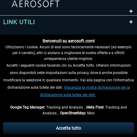
LINK UTILI
Benvenuti su aerosoft.com!
Utilizziamo i cookie. Alcuni di essi sono tecnicamente necessari (ad esempio
per il carrello), altri ci aiutano a migliorare le nostre offerte e a offrirti
un'esperienza utente migliore.
Accetti i seguenti cookie facendo clic su Accetta tutto. Ulteriori informazioni
sono disponibili nelle impostazioni sulla privacy, dove è anche possibile
RECEDERE DAL CONTRATTO
modificare la selezione in qualsiasi momento. Vai alla pagina con l'informativa
dichiarazione sulla tutela dei dati.
Visualizza la nostra dichiarazione per la
INFORMAZIONI
dichiarazione sulla tutela dei dati.
NON PERDETEVI LE ULTIME NOTIZIE
Google Tag Manager:
Tracking and Analysis ,
Meta Pixel:
Tracking and
Analysis ,
OpenStreetMap:
Misc
* Tutti i prezzi sono indicati al netto di Iva e
spese di spedizione
ed
eventualmente le spese di spedizione, se non diversamente descritto.
Accetta tutto
** Riguarda le spedizioni al di fuori della Germania, i tempi di consegna per le