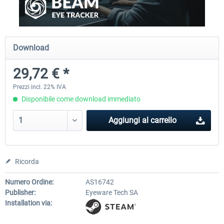
rkApps - FSRealistic Pro MSFS
Aerosoft Tool Simple Traf
Download
29,72 € *
34,16 € *
15,25 € *
Prezzi incl. 22% IVA
Disponibile come download immediato
Aggiungi al carrello
Ricorda
Numero Ordine:
AS16742
Publisher:
Eyeware Tech SA
Installation via: