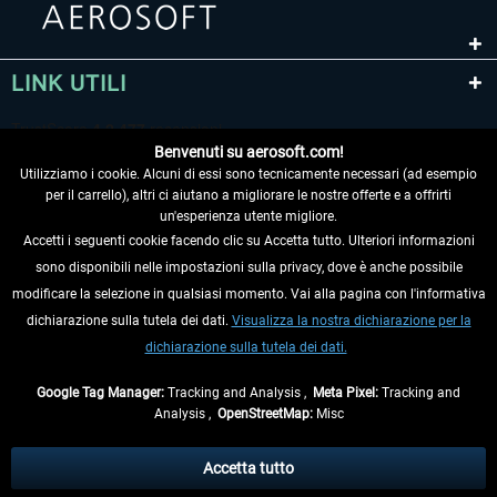
LINK UTILI
Benvenuti su aerosoft.com!
Utilizziamo i cookie. Alcuni di essi sono tecnicamente necessari (ad esempio
per il carrello), altri ci aiutano a migliorare le nostre offerte e a offrirti
un'esperienza utente migliore.
Accetti i seguenti cookie facendo clic su Accetta tutto. Ulteriori informazioni
sono disponibili nelle impostazioni sulla privacy, dove è anche possibile
RECEDERE DAL CONTRATTO
modificare la selezione in qualsiasi momento. Vai alla pagina con l'informativa
dichiarazione sulla tutela dei dati.
Visualizza la nostra dichiarazione per la
INFORMAZIONI
dichiarazione sulla tutela dei dati.
NON PERDETEVI LE ULTIME NOTIZIE
Google Tag Manager:
Tracking and Analysis ,
Meta Pixel:
Tracking and
Analysis ,
OpenStreetMap:
Misc
* Tutti i prezzi sono indicati al netto di Iva e
spese di spedizione
ed
eventualmente le spese di spedizione, se non diversamente descritto.
Accetta tutto
** Riguarda le spedizioni al di fuori della Germania, i tempi di consegna per le