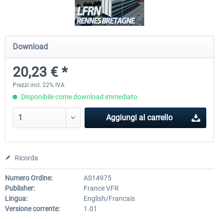
Hamburg-Finkenwerder
Madeira X Evolution
Download
20,23 € *
12,20 € *
25,58 € *
Prezzi incl. 22% IVA
Disponibile come download immediato
Aggiungi al carrello
Ricorda
Numero Ordine:
AS14975
Publisher:
France VFR
Lingua:
English/Francais
Versione corrente:
1.01