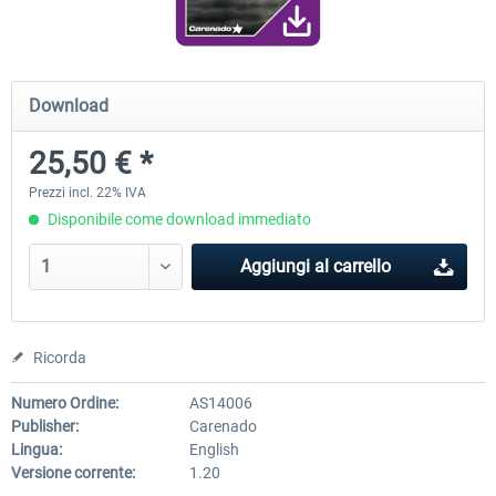
Diamond DA-62
Cessna 208 Grand Caravan 
Download
Series XP
25,50 € *
38,91 € *
50,18 € *
Prezzi incl. 22% IVA
Disponibile come download immediato
Aggiungi al carrello
Ricorda
Numero Ordine:
AS14006
Publisher:
Carenado
Lingua:
English
Versione corrente:
1.20