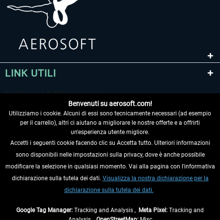
LINK UTILI
Benvenuti su aerosoft.com!
Utilizziamo i cookie. Alcuni di essi sono tecnicamente necessari (ad esempio
per il carrello), altri ci aiutano a migliorare le nostre offerte e a offrirti
un'esperienza utente migliore.
Accetti i seguenti cookie facendo clic su Accetta tutto. Ulteriori informazioni
sono disponibili nelle impostazioni sulla privacy, dove è anche possibile
RECEDERE DAL CONTRATTO
modificare la selezione in qualsiasi momento. Vai alla pagina con l'informativa
dichiarazione sulla tutela dei dati.
Visualizza la nostra dichiarazione per la
INFORMAZIONI
dichiarazione sulla tutela dei dati.
NON PERDETEVI LE ULTIME NOTIZIE
Google Tag Manager:
Tracking and Analysis ,
Meta Pixel:
Tracking and
Analysis ,
OpenStreetMap:
Misc