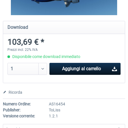
Traffic Global for X-Plane 12/11
X-Plane.org - King Air 350
Download
(Windows)
103,69 € *
45,70 € *
55,31 € *
Prezzi incl. 22% IVA
Disponibile come download immediato
Aggiungi al carrello
Ricorda
Numero Ordine:
AS16454
Publisher:
ToLiss
Versione corrente:
1.2.1