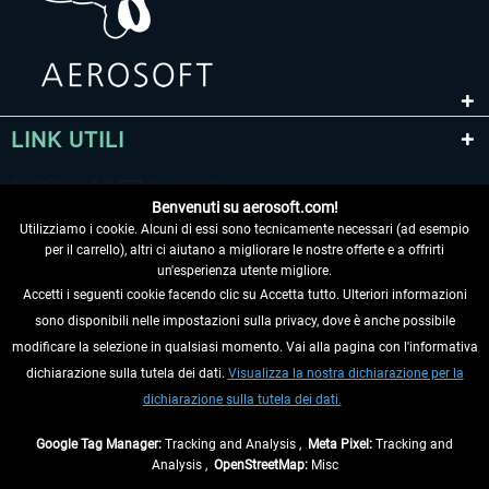
LINK UTILI
Benvenuti su aerosoft.com!
Utilizziamo i cookie. Alcuni di essi sono tecnicamente necessari (ad esempio
per il carrello), altri ci aiutano a migliorare le nostre offerte e a offrirti
un'esperienza utente migliore.
Accetti i seguenti cookie facendo clic su Accetta tutto. Ulteriori informazioni
sono disponibili nelle impostazioni sulla privacy, dove è anche possibile
RECEDERE DAL CONTRATTO
modificare la selezione in qualsiasi momento. Vai alla pagina con l'informativa
dichiarazione sulla tutela dei dati.
Visualizza la nostra dichiarazione per la
INFORMAZIONI
dichiarazione sulla tutela dei dati.
NON PERDETEVI LE ULTIME NOTIZIE
Google Tag Manager:
Tracking and Analysis ,
Meta Pixel:
Tracking and
Analysis ,
OpenStreetMap:
Misc
* Tutti i prezzi sono indicati al netto di Iva e
spese di spedizione
ed