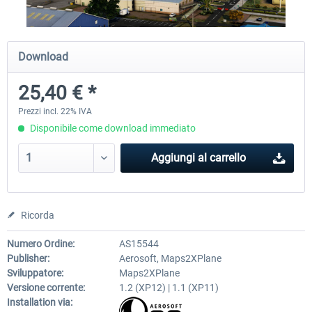
Airport Berlin Brandenburg V2 XP
Airport Zurich V2.0 XP
Download
25,40 € *
30,71 € *
26,60 € *
Prezzi incl. 22% IVA
Disponibile come download immediato
Aggiungi al carrello
Ricorda
Numero Ordine:
AS15544
Publisher:
Aerosoft, Maps2XPlane
Sviluppatore:
Maps2XPlane
Versione corrente:
1.2 (XP12) | 1.1 (XP11)
Installation via: