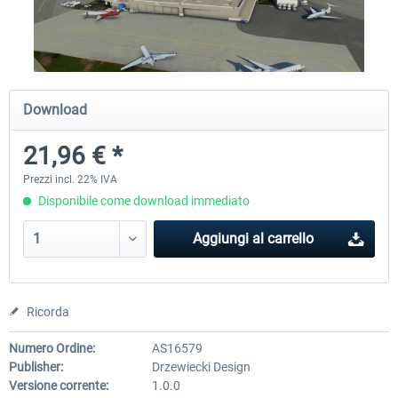
Airport Berlin Brandenburg V2 XP
Airport Zurich V2.0 XP
Download
30,71 € *
26,60 € *
21,96 € *
Prezzi incl. 22% IVA
Disponibile come download immediato
Aggiungi al carrello
Ricorda
Numero Ordine:
AS16579
Publisher:
Drzewiecki Design
Versione corrente:
1.0.0