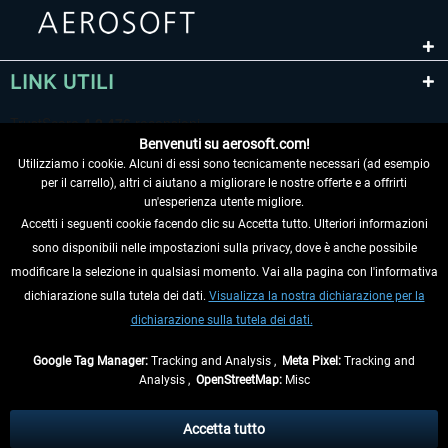
LINK UTILI
Benvenuti su aerosoft.com!
Utilizziamo i cookie. Alcuni di essi sono tecnicamente necessari (ad esempio
per il carrello), altri ci aiutano a migliorare le nostre offerte e a offrirti
un'esperienza utente migliore.
Accetti i seguenti cookie facendo clic su Accetta tutto. Ulteriori informazioni
sono disponibili nelle impostazioni sulla privacy, dove è anche possibile
RECEDERE DAL CONTRATTO
modificare la selezione in qualsiasi momento. Vai alla pagina con l'informativa
dichiarazione sulla tutela dei dati.
Visualizza la nostra dichiarazione per la
INFORMAZIONI
dichiarazione sulla tutela dei dati.
NON PERDETEVI LE ULTIME NOTIZIE
Google Tag Manager:
Tracking and Analysis ,
Meta Pixel:
Tracking and
Analysis ,
OpenStreetMap:
Misc
* Tutti i prezzi sono indicati al netto di Iva e
spese di spedizione
ed
eventualmente le spese di spedizione, se non diversamente descritto.
Accetta tutto