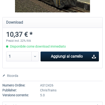
RWA Railjet Advanced
Koeblitzer Mountain Route 3 r
Download
10,37 € *
40,62 € *
30,71 € *
Prezzi incl. 22% IVA
Disponibile come download immediato
Aggiungi al carrello
Ricorda
Numero Ordine:
AS12426
Publisher:
ChrisTrains
Versione corrente:
5.0