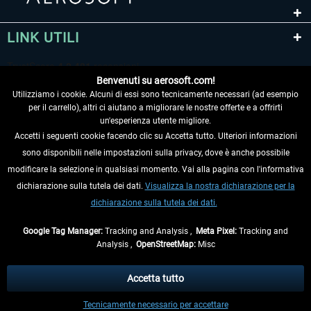
LINK UTILI
Benvenuti su aerosoft.com!
Utilizziamo i cookie. Alcuni di essi sono tecnicamente necessari (ad esempio
per il carrello), altri ci aiutano a migliorare le nostre offerte e a offrirti
un'esperienza utente migliore.
Accetti i seguenti cookie facendo clic su Accetta tutto. Ulteriori informazioni
sono disponibili nelle impostazioni sulla privacy, dove è anche possibile
RECEDERE DAL CONTRATTO
modificare la selezione in qualsiasi momento. Vai alla pagina con l'informativa
dichiarazione sulla tutela dei dati.
Visualizza la nostra dichiarazione per la
INFORMAZIONI
dichiarazione sulla tutela dei dati.
NON PERDETEVI LE ULTIME NOTIZIE
Google Tag Manager:
Tracking and Analysis ,
Meta Pixel:
Tracking and
Analysis ,
OpenStreetMap:
Misc
* Tutti i prezzi sono indicati al netto di Iva e
spese di spedizione
ed
eventualmente le spese di spedizione, se non diversamente descritto.
Accetta tutto
** Riguarda le spedizioni al di fuori della Germania, i tempi di consegna per le
Tecnicamente necessario per accettare
altre nazioni sono disponibili nelle
informazioni di spedizione
.