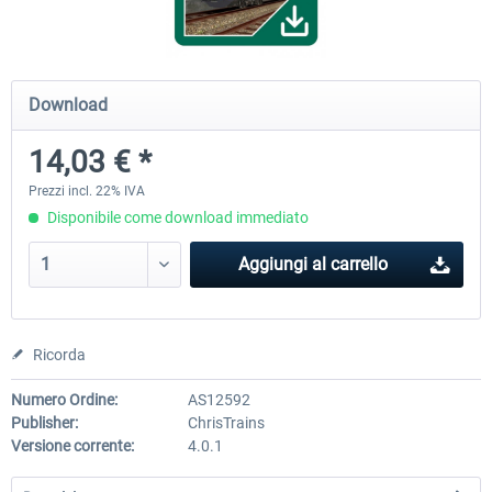
ICE 4 (Class 412)
Stadler Flirt 3
Download
14,03 € *
35,83 € *
19,52 € *
Prezzi incl. 22% IVA
Disponibile come download immediato
Aggiungi al carrello
Ricorda
Numero Ordine:
AS12592
Publisher:
ChrisTrains
Versione corrente:
4.0.1