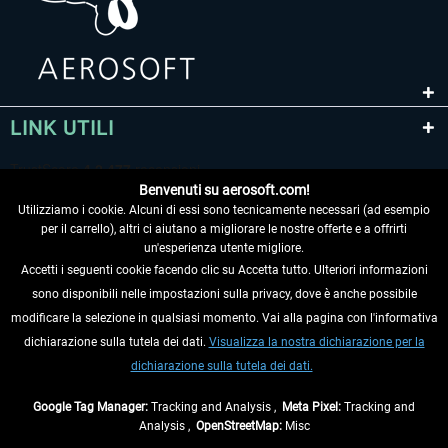
LINK UTILI
Benvenuti su aerosoft.com!
Utilizziamo i cookie. Alcuni di essi sono tecnicamente necessari (ad esempio
per il carrello), altri ci aiutano a migliorare le nostre offerte e a offrirti
un'esperienza utente migliore.
Accetti i seguenti cookie facendo clic su Accetta tutto. Ulteriori informazioni
sono disponibili nelle impostazioni sulla privacy, dove è anche possibile
RECEDERE DAL CONTRATTO
modificare la selezione in qualsiasi momento. Vai alla pagina con l'informativa
dichiarazione sulla tutela dei dati.
Visualizza la nostra dichiarazione per la
INFORMAZIONI
dichiarazione sulla tutela dei dati.
NON PERDETEVI LE ULTIME NOTIZIE
Google Tag Manager:
Tracking and Analysis ,
Meta Pixel:
Tracking and
Analysis ,
OpenStreetMap:
Misc
* Tutti i prezzi sono indicati al netto di Iva e
spese di spedizione
ed