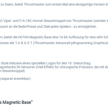
 feiern, bietet Thrustmaster zum ersten Mal eine einzigartige Version 
 Viper- und F/A-18C Hornet-Steuerknüppel von Thrustmaster (werden se
passt an die Bedürfnisse und Ziele jeden Spielers - zu ermöglichen.
, bietet die HOTAS Magnetic Base eine 16-bit Auflösung für eine sehr ho
tionen der T.A.R.G.E.T (Thrustmaster Advanced pRogramming Graphical 
Style inklusive eines speziellen Logos für den 10. Geburtstag
etische 3D Sensoren (Hall-Effekt) für chirurgische Präzision, die mit de
em Steuerknüppel)
(separat erwerbbar):
as Magnetic Base"