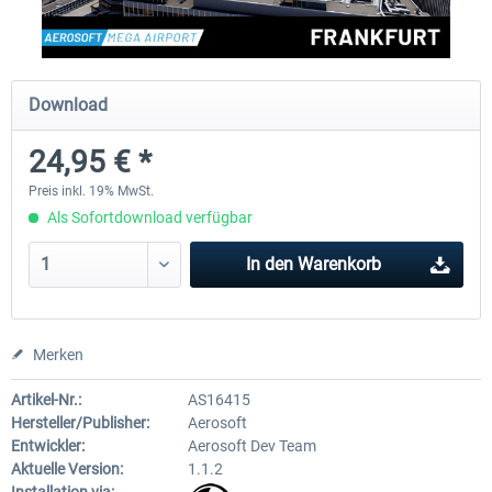
EmergencyDispatcherPro - 24h Free
EmergencyDispatcherPr
Download
Trial
24,95 € *
0,00 € *
35,69 € *
Preis inkl. 19% MwSt.
Als Sofortdownload verfügbar
In den
Warenkorb
Merken
Artikel-Nr.:
AS16415
Hersteller/Publisher:
Aerosoft
Entwickler:
Aerosoft Dev Team
Aktuelle Version:
1.1.2