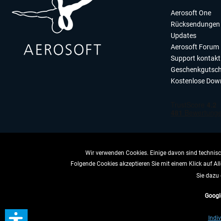
Aerosoft One
Rücksendungen 
Updates
Aerosoft Forum
Support kontakt
Geschenkgutsch
Kostenlose Dow
Wir verwenden Cookies. Einige davon sind technisch
Folgende Cookies akzeptieren Sie mit einem Klick auf All
VERTRAG 
Sie dazu 
Googl
* All
Indiv
** Gilt für Lieferun