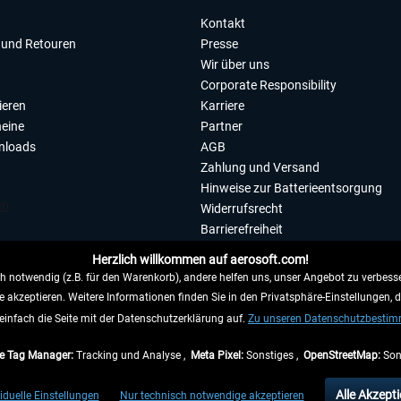
Kontakt
und Retouren
Presse
Wir über uns
Corporate Responsibility
ieren
Karriere
eine
Partner
nloads
AGB
Zahlung und Versand
Hinweise zur Batterieentsorgung
Widerrufsrecht
Barrierefreiheit
Datenschutzerklärung
Herzlich willkommen auf aerosoft.com!
Impressum
 notwendig (z.B. für den Warenkorb), andere helfen uns, unser Angebot zu verbesse
e akzeptieren. Weitere Informationen finden Sie in den Privatsphäre-Einstellungen, 
WIDERRUFEN
einfach die Seite mit der Datenschutzerklärung auf.
Zu unseren Datenschutzbesti
e Tag Manager:
Tracking und Analyse ,
Meta Pixel:
Sonstiges ,
OpenStreetMap:
Son
e Preise inkl. gesetzl. Mehrwertsteuer zzgl.
Versandkosten
, wenn nicht anders beschr
Alle Akzepti
iduelle Einstellungen
Nur technisch notwendige akzeptieren
gen innerhalb Deutschlands, Lieferzeiten für andere Länder entnehmen Sie bitte den
Ve