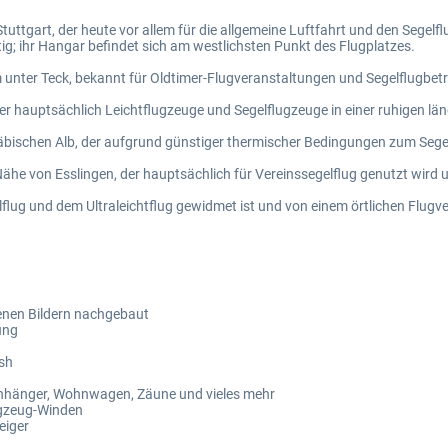
uttgart, der heute vor allem für die allgemeine Luftfahrt und den Segelflu
ig; ihr Hangar befindet sich am westlichsten Punkt des Flugplatzes.
m unter Teck, bekannt für Oldtimer-Flugveranstaltungen und Segelflugbetr
 der hauptsächlich Leichtflugzeuge und Segelflugzeuge in einer ruhigen l
äbischen Alb, der aufgrund günstiger thermischer Bedingungen zum Segelfl
Nähe von Esslingen, der hauptsächlich für Vereinssegelflug genutzt wird
lflug und dem Ultraleichtflug gewidmet ist und von einem örtlichen Flugve
enen Bildern nachgebaut
ung
esh
ganhänger, Wohnwagen, Zäune und vieles mehr
ugzeug-Winden
eiger