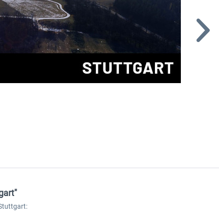
gart"
tuttgart: