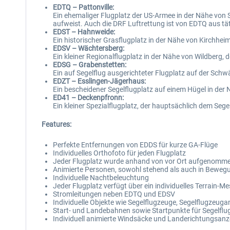
EDTQ – Pattonville:
Ein ehemaliger Flugplatz der US-Armee in der Nähe von St
aufweist. Auch die DRF Luftrettung ist von EDTQ aus tät
EDST – Hahnweide:
Ein historischer Grasflugplatz in der Nähe von Kirchhei
EDSV – Wächtersberg:
Ein kleiner Regionalflugplatz in der Nähe von Wildberg,
EDSG – Grabenstetten:
Ein auf Segelflug ausgerichteter Flugplatz auf der Schw
EDZT – Esslingen-Jägerhaus:
Ein bescheidener Segelflugplatz auf einem Hügel in der 
ED41 – Deckenpfronn:
Ein kleiner Spezialflugplatz, der hauptsächlich dem Sege
Features:
Perfekte Entfernungen von EDDS für kurze GA-Flüge
Individuelles Orthofoto für jeden Flugplatz
Jeder Flugplatz wurde anhand von vor Ort aufgenomm
Animierte Personen, sowohl stehend als auch in Beweg
Individuelle Nachtbeleuchtung
Jeder Flugplatz verfügt über ein individuelles Terrain-M
Stromleitungen neben EDTQ und EDSV
Individuelle Objekte wie Segelflugzeuge, Segelflugzeu
Start- und Landebahnen sowie Startpunkte für Segelfl
Individuell animierte Windsäcke und Landerichtungsanz