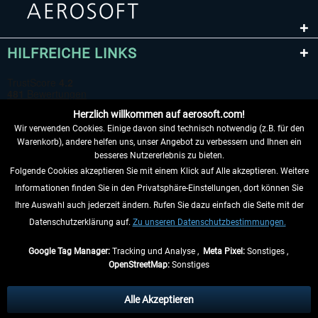
HILFREICHE LINKS
Herzlich willkommen auf aerosoft.com!
Wir verwenden Cookies. Einige davon sind technisch notwendig (z.B. für den
Warenkorb), andere helfen uns, unser Angebot zu verbessern und Ihnen ein
besseres Nutzererlebnis zu bieten.
Folgende Cookies akzeptieren Sie mit einem Klick auf Alle akzeptieren. Weitere
VERTRAG WIDERRUFEN
Informationen finden Sie in den Privatsphäre-Einstellungen, dort können Sie
Ihre Auswahl auch jederzeit ändern. Rufen Sie dazu einfach die Seite mit der
INFORMATIONEN
Datenschutzerklärung auf.
Zu unseren Datenschutzbestimmungen.
NICHTS MEHR VERPASSEN
Google Tag Manager:
Tracking und Analyse ,
Meta Pixel:
Sonstiges ,
OpenStreetMap:
Sonstiges
* Alle Preise inkl. gesetzl. Mehrwertsteuer zzgl.
Versandkosten
, wenn nicht
anders beschrieben.
Alle Akzeptieren
** Gilt für Lieferungen innerhalb Deutschlands, Lieferzeiten für andere Länder