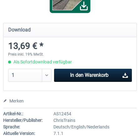
ICE 4 (BR 412)
Stadler Flirt 3
Download
13,69 € *
34,95 € *
19,04 € *
Preis inkl. 19% MwSt.
Als Sofortdownload verfügbar
In den
Warenkorb
Merken
Artikel-Nr.:
AS12454
Hersteller/Publisher:
ChrisTrains
Sprache:
Deutsch/English/Nederlands
Aktuelle Version:
7.1.1