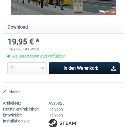
OMSI 2 Add-on Thüringer Wald
OMSI 2 Add-on Citybus o530 F
Download
19,95 € *
29,99 € *
17,99 € *
Preis inkl. 19% MwSt.
Als Sofortdownload verfügbar
In den
Warenkorb
Merken
Artikel-Nr.:
AS16828
Hersteller/Publisher:
Halycon
Entwickler:
Halycon
Installation via: