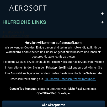
HILFREICHE LINKS
Herzlich willkommen auf aerosoft.com!
Wir verwenden Cookies. Einige davon sind technisch notwendig (z.B. für den
Warenkorb), andere helfen uns, unser Angebot zu verbessern und Ihnen ein
besseres Nutzererlebnis zu bieten.
Folgende Cookies akzeptieren Sie mit einem Klick auf Alle akzeptieren. Weitere
VERTRAG WIDERRUFEN
Informationen finden Sie in den Privatsphäre-Einstellungen, dort können Sie
Ihre Auswahl auch jederzeit ändern. Rufen Sie dazu einfach die Seite mit der
INFORMATIONEN
Datenschutzerklärung auf.
Zu unseren Datenschutzbestimmungen.
NICHTS MEHR VERPASSEN
Google Tag Manager:
Tracking und Analyse ,
Meta Pixel:
Sonstiges ,
OpenStreetMap:
Sonstiges
* Alle Preise inkl. gesetzl. Mehrwertsteuer zzgl.
Versandkosten
, wenn nicht
anders beschrieben.
Alle Akzeptieren