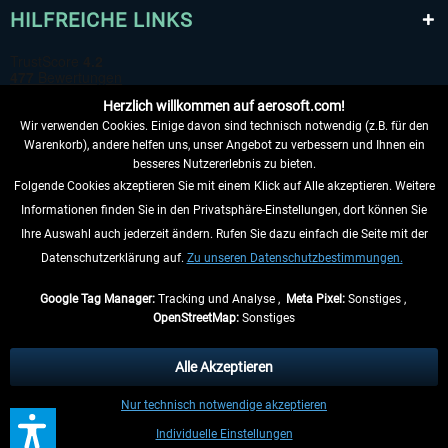
HILFREICHE LINKS
Herzlich willkommen auf aerosoft.com!
Wir verwenden Cookies. Einige davon sind technisch notwendig (z.B. für den
Warenkorb), andere helfen uns, unser Angebot zu verbessern und Ihnen ein
besseres Nutzererlebnis zu bieten.
Folgende Cookies akzeptieren Sie mit einem Klick auf Alle akzeptieren. Weitere
VERTRAG WIDERRUFEN
Informationen finden Sie in den Privatsphäre-Einstellungen, dort können Sie
Ihre Auswahl auch jederzeit ändern. Rufen Sie dazu einfach die Seite mit der
INFORMATIONEN
Datenschutzerklärung auf.
Zu unseren Datenschutzbestimmungen.
NICHTS MEHR VERPASSEN
Google Tag Manager:
Tracking und Analyse ,
Meta Pixel:
Sonstiges ,
OpenStreetMap:
Sonstiges
* Alle Preise inkl. gesetzl. Mehrwertsteuer zzgl.
Versandkosten
, wenn nicht
anders beschrieben.
Alle Akzeptieren
** Gilt für Lieferungen innerhalb Deutschlands, Lieferzeiten für andere Länder
Nur technisch notwendige akzeptieren
entnehmen Sie bitte den
Versandinformationen
.
Individuelle Einstellungen