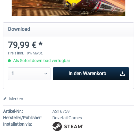
Fernbus Simulator
Train Simulator Classic
Download
79,99 € *
29,95 € *
29,99 € *
Preis inkl. 19% MwSt.
Als Sofortdownload verfügbar
In den
Warenkorb
Merken
Artikel-Nr.:
AS16759
Hersteller/Publisher:
Dovetail Games
Installation via: