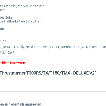
s stabiler, stärker und fester
iert
edes Sofa
e Haltbarkeit und Stabilität
tät
tung.
, Dirt3, Dirt Rally, Need For Speed, F2011, Burnout, Grid, GTR2, Test Drive
3,4,5,6,7.
bildete Hardware!
or Thrustmaster T300RS/TX/T150/TMX - DELUXE V2"
n sich ebenfalls angesehen