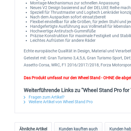
Montage-Mechanismus zur schnellen Anpassung
Neues V2 Design basierend auf der DELUXE Reihe macht e
Speziell für Thrustmaster und Logitech Lenkräder konzip
Nach dem Auspacken sofort einsatzbereit
Flexibel einstellbar für alle Größen, für jeden Stuhl und j
Handgefertigte Ausführung aus Vollmetall für lebenslang
Hochwertige Antirutsch-Gummifüße
Präzise Konstruktion für maximale Festigkeit und Stabili
Leichtes Aufrüsten für andere Räder
Echte europäische Qualität in Design, Material und Verarbei
Getestet mit: Gran Turismo 3,4,5,6, Gran Turismo Sport, Dirt2
Assetto Corsa, WRC, F1 2016/2017/2018, Forza Motorsport 
Das Produkt umfasst nur den Wheel Stand - OHNE die abge
Weiterführende Links zu "Wheel Stand Pro f
Fragen zum Artikel?
Weitere Artikel von Wheel Stand Pro
Ähnliche Artikel
Kunden kauften auch
Kunden habe