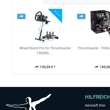
Wheel Stand Pro for Thrustmaster
Thrustmaster - TH8A 
T500RS -...
139,99 € *
189,99
HILFREIC
Aerosoft One