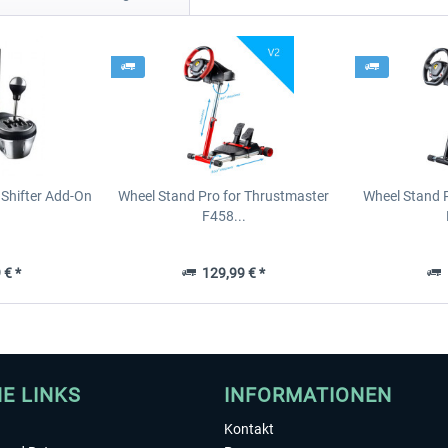
Shifter Add-On
Wheel Stand Pro for Thrustmaster
Wheel Stand 
F458...
 € *
129,99 € *
1
HE LINKS
INFORMATIONEN
Kontakt