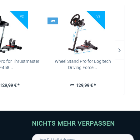
Pro for Thrustmaster
Wheel Stand Pro for Logitech
F458...
Driving Force...
29,99 € *
129,99 € *
NICHTS MEHR VERPASSEN