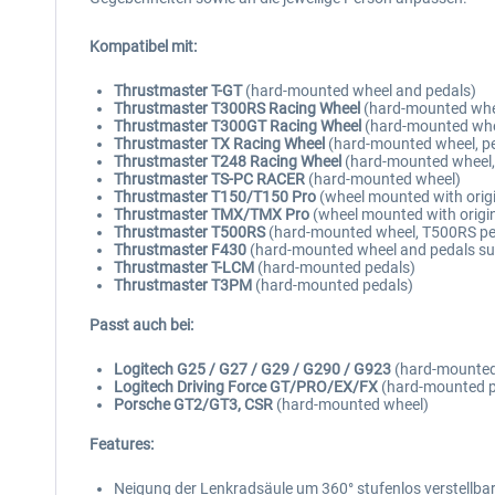
Kompatibel mit:
Thrustmaster T-GT
(hard-mounted wheel and pedals)
Thrustmaster T300RS Racing Wheel
(hard-mounted whee
Thrustmaster T300GT Racing Wheel
(hard-mounted whee
Thrustmaster TX Racing Wheel
(hard-mounted wheel, pe
Thrustmaster T248 Racing Wheel
(hard-mounted wheel,
Thrustmaster TS-PC RACER
(hard-mounted wheel)
Thrustmaster T150/T150 Pro
(wheel mounted with orig
Thrustmaster TMX/TMX Pro
(wheel mounted with origi
Thrustmaster T500RS
(hard-mounted wheel, T500RS ped
Thrustmaster F430
(hard-mounted wheel and pedals su
Thrustmaster T-LCM
(hard-mounted pedals)
Thrustmaster T3PM
(hard-mounted pedals)
Passt auch bei:
Logitech G25 / G27 / G29 / G290 / G923
(hard-mounted 
Logitech Driving Force GT/PRO/EX/FX
(hard-mounted pe
Porsche GT2/GT3, CSR
(hard-mounted wheel)
Features:
Neigung der Lenkradsäule um 360° stufenlos verstellba