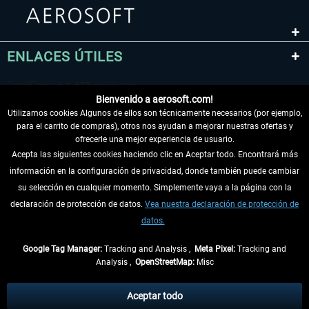
ENLACES ÚTILES
Bienvenido a aerosoft.com!
Utilizamos cookies Algunos de ellos son técnicamente necesarios (por ejemplo,
para el carrito de compras), otros nos ayudan a mejorar nuestras ofertas y
ofrecerle una mejor experiencia de usuario.
Acepta las siguientes cookies haciendo clic en Aceptar todo. Encontrará más
información en la configuración de privacidad, donde también puede cambiar
DESISTIR DEL CONTRATO
su selección en cualquier momento. Simplemente vaya a la página con la
declaración de protección de datos.
Vea nuestra declaración de protección de
INFORMACIÓN
datos.
NO SE PIERDA LAS ÚLTIMAS NOTICIAS
Google Tag Manager:
Tracking and Analysis ,
Meta Pixel:
Tracking and
Analysis ,
OpenStreetMap:
Misc
* Todos los precios, incl. el IVA legal y
gastos de envío
así como las posibles
tasas de recepción si no se describe lo contrario
Aceptar todo