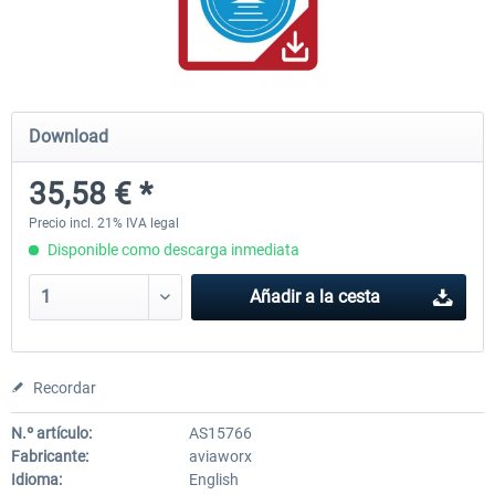
rkApps - FSRealistic Pro MSFS
Aerosoft Tool Simple Traf
Download
33,88 € *
15,13 € *
35,58 € *
Precio incl. 21% IVA legal
Disponible como descarga inmediata
Añadir a la cesta
Recordar
N.º artículo:
AS15766
Fabricante:
aviaworx
Idioma:
English