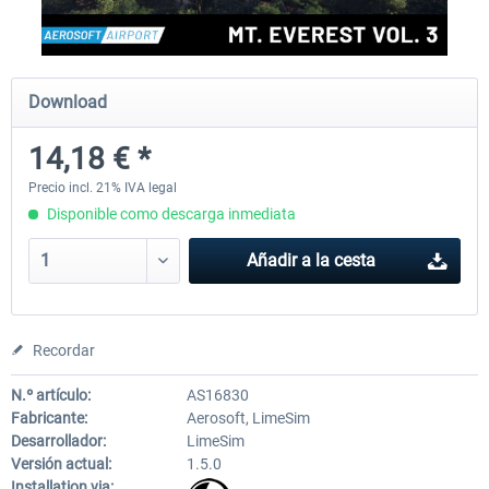
EmergencyDispatcherPro - 24h Free
EmergencyDispatcherPr
Download
Trial
14,18 € *
0,00 € *
36,29 € *
Precio incl. 21% IVA legal
Disponible como descarga inmediata
Añadir a la cesta
Recordar
N.º artículo:
AS16830
Fabricante:
Aerosoft, LimeSim
Desarrollador:
LimeSim
Versión actual:
1.5.0
Installation via: