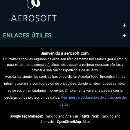
ENLACES ÚTILES
Bienvenido a aerosoft.com!
Utilizamos cookies Algunos de ellos son técnicamente necesarios (por ejemplo,
para el carrito de compras), otros nos ayudan a mejorar nuestras ofertas y
ofrecerle una mejor experiencia de usuario.
Acepta las siguientes cookies haciendo clic en Aceptar todo. Encontrará más
información en la configuración de privacidad, donde también puede cambiar
DESISTIR DEL CONTRATO
su selección en cualquier momento. Simplemente vaya a la página con la
declaración de protección de datos.
Vea nuestra declaración de protección de
INFORMACIÓN
datos.
NO SE PIERDA LAS ÚLTIMAS NOTICIAS
Google Tag Manager:
Tracking and Analysis ,
Meta Pixel:
Tracking and
Analysis ,
OpenStreetMap:
Misc
* Todos los precios, incl. el IVA legal y
gastos de envío
así como las posibles