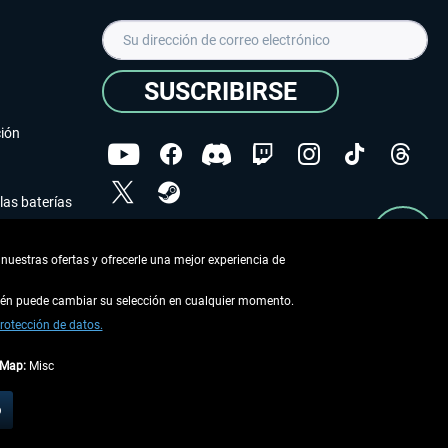
SUSCRIBIRSE
ción
las baterías
He leído la
declaración de protección de datos
.
nuestras ofertas y ofrecerle una mejor experiencia de
Copyright © Aerosoft GmbH - Todos los derechos
reservados
bién puede cambiar su selección en cualquier momento.
rotección de datos.
tMap:
Misc
describe lo contrario
o
 en la
información de envío
.