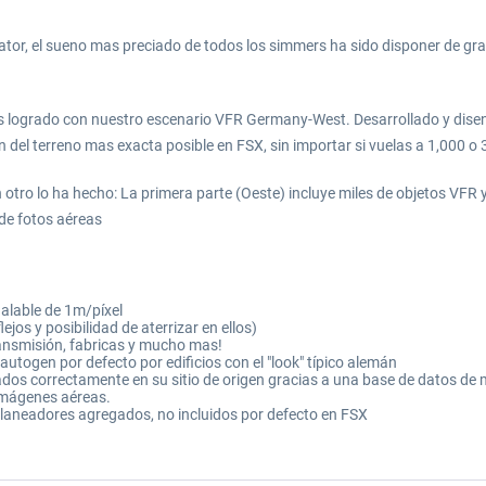
ulator, el sueno mas preciado de todos los simmers ha sido disponer de 
s logrado con nuestro escenario VFR Germany-West. Desarrollado y dis
del terreno mas exacta posible en FSX, sin importar si vuelas a 1,000 o 
tro lo ha hecho: La primera parte (Oeste) incluye miles de objetos VFR y m
de fotos aéreas
alable de 1m/píxel
lejos y posibilidad de aterrizar en ellos)
ransmisión, fabricas y mucho mas!
utogen por defecto por edificios con el "look" típico alemán
dos correctamente en su sitio de origen gracias a una base de datos de 
 imágenes aéreas.
planeadores agregados, no incluidos por defecto en FSX