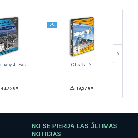
rmany 4 - East
Gibraltar X
48,76 € *
19,27 € *
NO SE PIERDA LAS ÚLTIMAS
NOTICIAS