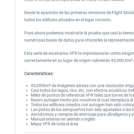
Desde la aparición de las primeras versiones de Flight Sim
todos los edificios situados en el lugar correcto.
Pues ahora podemos mostrarte la prueba que casi lo hemo
numerosas bases de datos para ofrecerles la representación 
Esta serie de escenarios VFR te impresionaran como ningún o
correctamente en su lugar de origen cubriendo 95,000 Km² 
Caracteristicas:
95,000km² de imágenes aéreas con una resolución inigu
Casi todos los lagos, ríos, etc. con efectos acuáticos (ref
Miles de puntos de referencia VFR tales que torres de t
Nuevo autogen hecho por nosotros el cual reemplaza el a
Todos los edificios creados con autogen han sido coloca
Las pistas de los aeropuertos han sido ajustadas a las
Aeródromos y campos de aterrizaje para ultraligeros y 
Manual extenso en alemán e inglés
Mapa VFR de toda el área