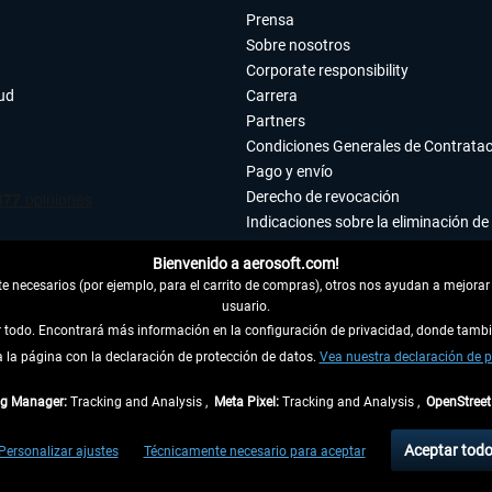
Prensa
Sobre nosotros
Corporate responsibility
tud
Carrera
Partners
Condiciones Generales de Contrata
Pago y envío
Derecho de revocación
Indicaciones sobre la eliminación de 
Declaración de protección de datos
Bienvenido a aerosoft.com!
Accesibilidad
 necesarios (por ejemplo, para el carrito de compras), otros nos ayudan a mejorar 
Aviso legal
usuario.
ar todo. Encontrará más información en la configuración de privacidad, donde tam
la página con la declaración de protección de datos.
 DEL CONTRATO
Vea nuestra declaración de p
ag Manager:
Tracking and Analysis ,
Meta Pixel:
Tracking and Analysis ,
OpenStree
ncl. el IVA legal y
gastos de envío
así como las posibles tasas de recepción si no se 
Aceptar tod
Personalizar ajustes
Técnicamente necesario para aceptar
dentro de Alemania. Los plazos de envío para los demás países se pueden consultar