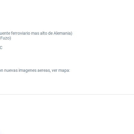
uente ferroviario mas alto de Alemania)
n Fuzo)
BC
on nuevas imagenes aereas, ver mapa: