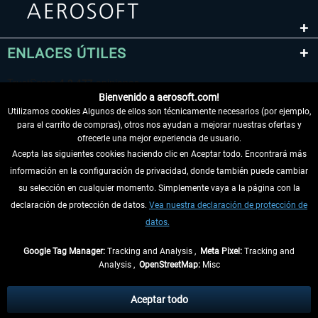
ENLACES ÚTILES
Bienvenido a aerosoft.com!
Utilizamos cookies Algunos de ellos son técnicamente necesarios (por ejemplo,
para el carrito de compras), otros nos ayudan a mejorar nuestras ofertas y
ofrecerle una mejor experiencia de usuario.
Acepta las siguientes cookies haciendo clic en Aceptar todo. Encontrará más
información en la configuración de privacidad, donde también puede cambiar
DESISTIR DEL CONTRATO
su selección en cualquier momento. Simplemente vaya a la página con la
declaración de protección de datos.
Vea nuestra declaración de protección de
INFORMACIÓN
datos.
NO SE PIERDA LAS ÚLTIMAS NOTICIAS
Google Tag Manager:
Tracking and Analysis ,
Meta Pixel:
Tracking and
Analysis ,
OpenStreetMap:
Misc
* Todos los precios, incl. el IVA legal y
gastos de envío
así como las posibles
tasas de recepción si no se describe lo contrario
Aceptar todo
** De aplicación a envíos dentro de Alemania. Los plazos de envío para los