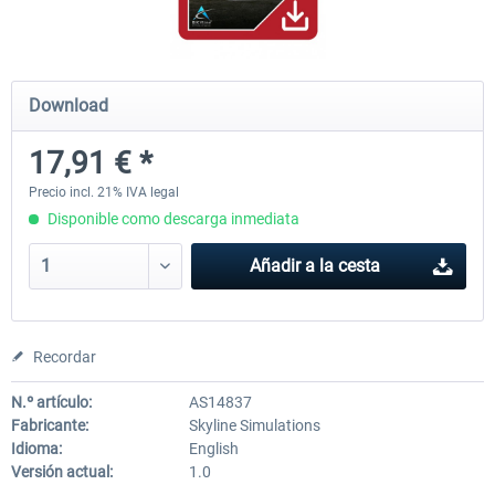
Airports of Mexico City & Central
US Cities X - Chicago
Download
17,91 € *
28,42 € *
15,20 € *
Precio incl. 21% IVA legal
Disponible como descarga inmediata
Añadir a la cesta
Recordar
N.º artículo:
AS14837
Fabricante:
Skyline Simulations
Idioma:
English
Versión actual:
1.0