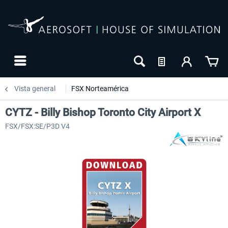
Vista general
FSX Norteamérica
CYTZ - Billy Bishop Toronto City Airport X
FSX/FSX:SE/P3D V4