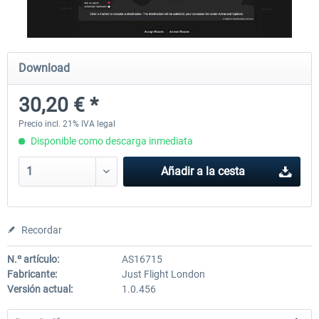
Traffic Global for X-Plane 12/11
X-Plane.org - King Air 350
Download
(Windows)
30,20 € *
45,32 € *
54,86 € *
Precio incl. 21% IVA legal
Disponible como descarga inmediata
Añadir a la cesta
Recordar
N.º artículo:
AS16715
Fabricante:
Just Flight London
Versión actual:
1.0.456