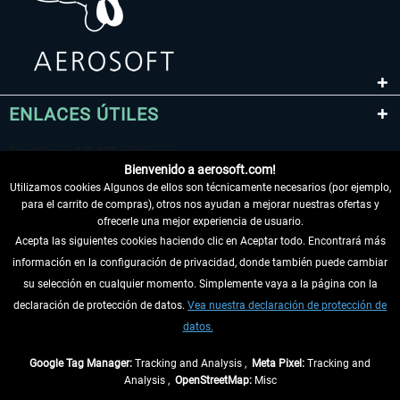
ENLACES ÚTILES
Bienvenido a aerosoft.com!
Utilizamos cookies Algunos de ellos son técnicamente necesarios (por ejemplo,
para el carrito de compras), otros nos ayudan a mejorar nuestras ofertas y
ofrecerle una mejor experiencia de usuario.
Acepta las siguientes cookies haciendo clic en Aceptar todo. Encontrará más
información en la configuración de privacidad, donde también puede cambiar
DESISTIR DEL CONTRATO
su selección en cualquier momento. Simplemente vaya a la página con la
declaración de protección de datos.
Vea nuestra declaración de protección de
INFORMACIÓN
datos.
NO SE PIERDA LAS ÚLTIMAS NOTICIAS
Google Tag Manager:
Tracking and Analysis ,
Meta Pixel:
Tracking and
Analysis ,
OpenStreetMap:
Misc
* Todos los precios, incl. el IVA legal y
gastos de envío
así como las posibles