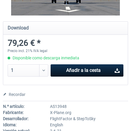
X-Plane.org - King Air 350 XP12
X-Plane.org - Cessna 172M 
Download
Series XP12
79,26 € *
54,86 € *
33,50 € *
Precio incl. 21% IVA legal
Disponible como descarga inmediata
Añadir a la cesta
Recordar
N.º artículo:
AS13948
Fabricante:
X-Plane.org
Desarrollador:
FlightFactor & StepToSky
Idioma:
English