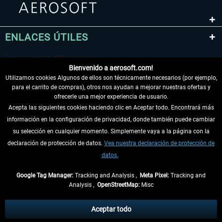
ENLACES ÚTILES
Bienvenido a aerosoft.com!
Utilizamos cookies Algunos de ellos son técnicamente necesarios (por ejemplo,
para el carrito de compras), otros nos ayudan a mejorar nuestras ofertas y
ofrecerle una mejor experiencia de usuario.
Acepta las siguientes cookies haciendo clic en Aceptar todo. Encontrará más
información en la configuración de privacidad, donde también puede cambiar
DESISTIR DEL CONTRATO
su selección en cualquier momento. Simplemente vaya a la página con la
declaración de protección de datos.
Vea nuestra declaración de protección de
INFORMACIÓN
datos.
NO SE PIERDA LAS ÚLTIMAS NOTICIAS
Google Tag Manager:
Tracking and Analysis ,
Meta Pixel:
Tracking and
Analysis ,
OpenStreetMap:
Misc
* Todos los precios, incl. el IVA legal y
gastos de envío
así como las posibles
tasas de recepción si no se describe lo contrario
Aceptar todo
** De aplicación a envíos dentro de Alemania. Los plazos de envío para los