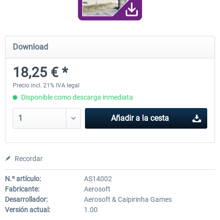
Airport Berlin Brandenburg V2 XP
Airport Zurich V2.0 XP
Download
18,25 € *
30,45 € *
26,39 € *
Precio incl. 21% IVA legal
Disponible como descarga inmediata
Añadir a la cesta
Recordar
N.º artículo:
AS14002
Fabricante:
Aerosoft
Desarrollador:
Aerosoft & Caipirinha Games
Versión actual:
1.00