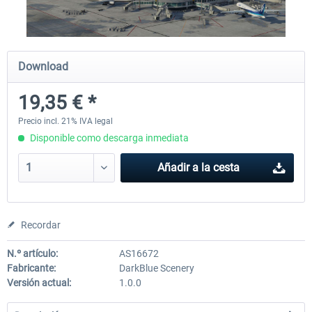
Traffic Global for X-Plane 12/11
X-Plane.org - King Air 350
Download
(Windows)
19,35 € *
45,32 € *
54,86 € *
Precio incl. 21% IVA legal
Disponible como descarga inmediata
Añadir a la cesta
Recordar
N.º artículo:
AS16672
Fabricante:
DarkBlue Scenery
Versión actual:
1.0.0