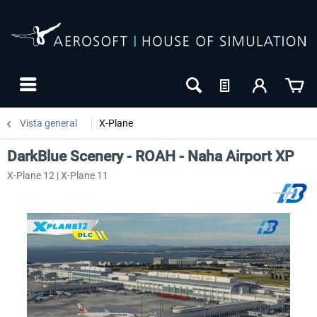
Vista general
X-Plane
DarkBlue Scenery - ROAH - Naha Airport XP
X-Plane 12 | X-Plane 11