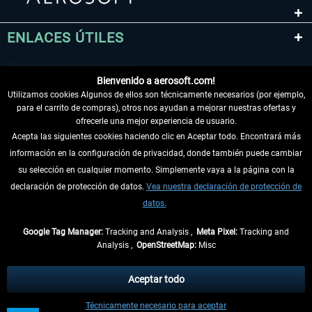
ENLACES ÚTILES
Bienvenido a aerosoft.com!
Utilizamos cookies Algunos de ellos son técnicamente necesarios (por ejemplo,
para el carrito de compras), otros nos ayudan a mejorar nuestras ofertas y
ofrecerle una mejor experiencia de usuario.
Acepta las siguientes cookies haciendo clic en Aceptar todo. Encontrará más
información en la configuración de privacidad, donde también puede cambiar
DESISTIR DEL CONTRATO
su selección en cualquier momento. Simplemente vaya a la página con la
declaración de protección de datos.
Vea nuestra declaración de protección de
INFORMACIÓN
datos.
NO SE PIERDA LAS ÚLTIMAS NOTICIAS
Google Tag Manager:
Tracking and Analysis ,
Meta Pixel:
Tracking and
Analysis ,
OpenStreetMap:
Misc
* Todos los precios, incl. el IVA legal y
gastos de envío
así como las posibles
tasas de recepción si no se describe lo contrario
Aceptar todo
** De aplicación a envíos dentro de Alemania. Los plazos de envío para los
Técnicamente necesario para aceptar
demás países se pueden consultar en la
información de envío
.