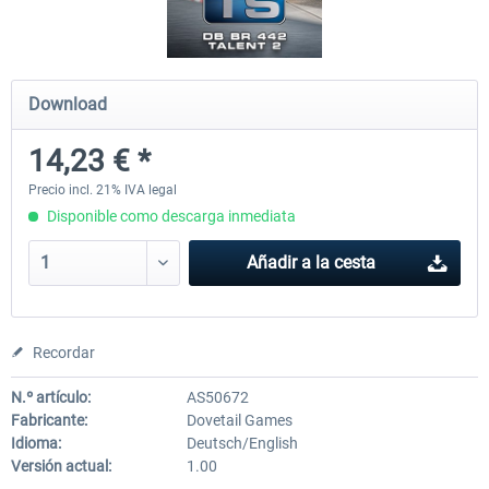
ICE 4 (Class 412)
Stadler Flirt 3
Download
14,23 € *
35,54 € *
19,36 € *
Precio incl. 21% IVA legal
Disponible como descarga inmediata
Añadir a la cesta
Recordar
N.º artículo:
AS50672
Fabricante:
Dovetail Games
Idioma:
Deutsch/English
Versión actual:
1.00