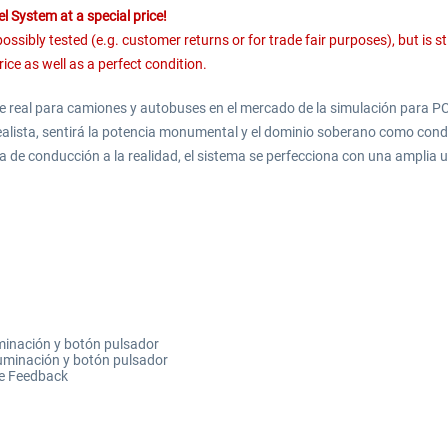
l System at a special price!
ibly tested (e.g. customer returns or for trade fair purposes), but is sti
rice as well as a perfect condition.
te real para camiones y autobuses en el mercado de la simulación para P
rrealista, sentirá la potencia monumental y el dominio soberano como con
a de conducción a la realidad, el sistema se perfecciona con una amplia
uminación y botón pulsador
luminación y botón pulsador
ce Feedback