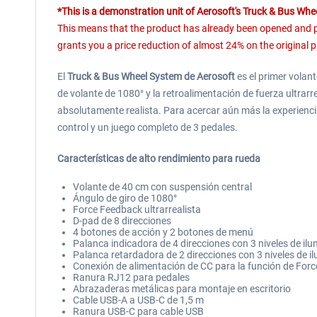
*This is a demonstration unit of Aerosoft's Truck & Bus Whee
This means that the product has already been opened and poss
grants you a price reduction of
almost 24%
on the original p
El
Truck & Bus Wheel System de Aerosoft
es el primer volan
de volante de 1080° y la retroalimentación de fuerza ultra
absolutamente realista. Para acercar aún más la experienci
control y un juego completo de 3 pedales.
Características de alto rendimiento para rueda
Volante de 40 cm con suspensión central
Ángulo de giro de 1080°
Force Feedback ultrarrealista
D-pad de 8 direcciones
4 botones de acción y 2 botones de menú
Palanca indicadora de 4 direcciones con 3 niveles de il
Palanca retardadora de 2 direcciones con 3 niveles de i
Conexión de alimentación de CC para la función de For
Ranura RJ12 para pedales
Abrazaderas metálicas para montaje en escritorio
Cable USB-A a USB-C de 1,5 m
Ranura USB-C para cable USB