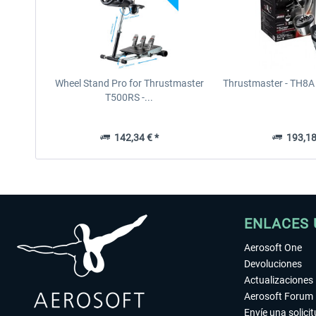
Wheel Stand Pro for Thrustmaster
Thrustmaster - TH8A 
T500RS -...
142,34 € *
193,18
ENLACES 
Aerosoft One
Devoluciones
Actualizaciones
Aerosoft Forum
Envíe una solici