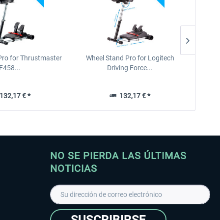
Pro for Thrustmaster
Wheel Stand Pro for Logitech
F458...
Driving Force...
32,17 € *
132,17 € *
NO SE PIERDA LAS ÚLTIMAS
NOTICIAS
SUSCRIBIRSE