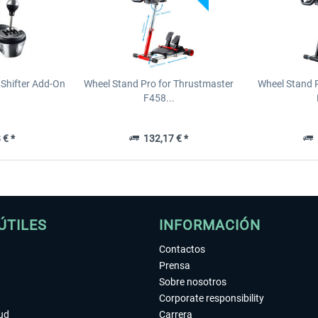
Shifter Add-On
Wheel Stand Pro for Thrustmaster
Wheel Stand 
F458...
 € *
132,17 € *
1
ÚTILES
INFORMACIÓN
Contactos
Prensa
Sobre nosotros
Corporate responsibility
tud
Carrera