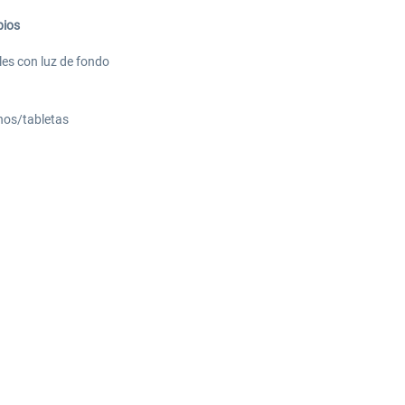
bios
es con luz de fondo
onos/tabletas