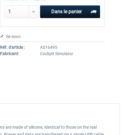
Dans le panier
Se souv.
Réf. d'article :
AS16495
Fabricant:
Cockpit Simulator
s are made of silicone, identical to those on the real
ion. Power and data are transferred via a single USB cable.