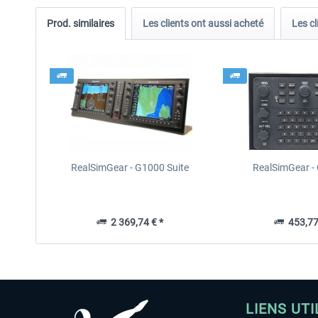
Prod. similaires
Les clients ont aussi acheté
Les cl
RealSimGear - G1000 Suite
RealSimGear 
2 369,74 € *
453,77
LIENS UTI