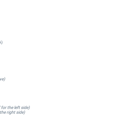
A)
ve)
or the left side)
he right side)