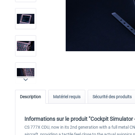
Description
Matériel requis
Sécurité des produits
Informations sur le produit "Cockpit Simulator
CS 777X CDU, now in its 2nd generation with a full metal CNC 
aircraft, providing a tactile feel close to the actual avioni