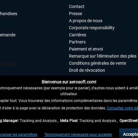
Contact
chandises
Presse
A propos de nous
Corporate responsibility
demande
Carrières
Partners
Paiement et envoi
Remarque sur l'élimination des piles
Conditions générales de vente
Droit de révocation
Déclaration de protection des donn
Bienvenue sur aerosoft.com!
Accessibilité
echniquement nécessaires (par exemple pour le panier), d'autres nous aident à amélio
Mentions légales
utilisateur.
cepter tout. Vous trouverez des informations complémentaires dans les paramètres 
it d'aller à la page avec la déclaration de protection des données.
 AU CONTRAT ICI
Consultez notre dé
ag Manager:
Tracking and Analysis ,
Meta Pixel:
Tracking and Analysis ,
OpenStree
 TVA légale comprise, hors
frais de port
et, le cas échéant, frais de remboursement, si
Accepte
naliser les paramètres
Techniquement nécessaire pour accepter
aux envois vers l'Allemagne. Pour les autres pays, veuillez consulter les
informations