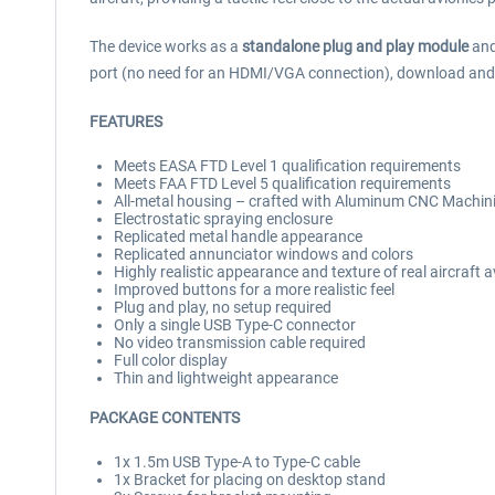
The device works as a
standalone plug and play module
and
port (no need for an HDMI/VGA connection), download and
FEATURES
Meets EASA FTD Level 1 qualification requirements
Meets FAA FTD Level 5 qualification requirements
All-metal housing – crafted with Aluminum CNC Machin
Electrostatic spraying enclosure
Replicated metal handle appearance
Replicated annunciator windows and colors
Highly realistic appearance and texture of real aircraft a
Improved buttons for a more realistic feel
Plug and play, no setup required
Only a single USB Type-C connector
No video transmission cable required
Full color display
Thin and lightweight appearance
PACKAGE CONTENTS
1x 1.5m USB Type-A to Type-C cable
1x Bracket for placing on desktop stand