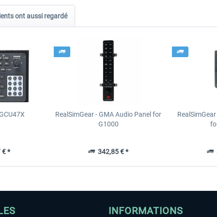
ients ont aussi regardé
- GCU47X
RealSimGear - GMA Audio Panel for
RealSimGear 
G1000
fo
 € *
342,85 € *
3
LES
INFORMATIONS