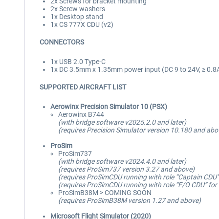
2x Screws for bracket mounting
2x Screw washers
1x Desktop stand
1x CS 777X CDU (v2)
CONNECTORS
1x USB 2.0 Type-C
1x DC 3.5mm x 1.35mm power input (DC 9 to 24V, ≥ 0.8
SUPPORTED AIRCRAFT LIST
Aerowinx Precision Simulator 10 (PSX)
Aerowinx B744
(with bridge software v2025.2.0 and later)
(requires Precision Simulator version 10.180 and abo
ProSim
ProSim737
(with bridge software v2024.4.0 and later)
(requires ProSim737 version 3.27 and above)
(requires ProSimCDU running with role “Captain CDU” f
(requires ProSimCDU running with role “F/O CDU” for t
ProSimB38M > COMING SOON
(requires ProSimB38M version 1.27 and above)
Microsoft Flight Simulator (2020)