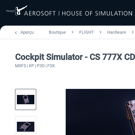
Aperçu
Boutique
FLIGHT
Hardware
Cockpit Simulator - CS 777X CD
MSFS | XP | P3D | FSX