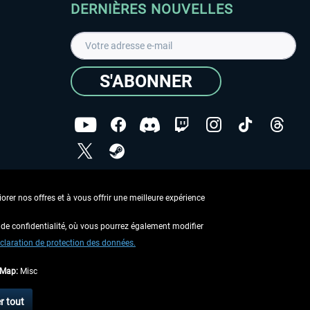
DERNIÈRES NOUVELLES
S'ABONNER
ées
J'ai lu la
Déclaration de protection des données
.
rer nos offres et à vous offrir une meilleure expérience
Copyright © Aerosoft GmbH - Tous droits réservés
de confidentialité, où vous pourrez également modifier
claration de protection des données.
tMap:
Misc
 aucune description contraire.
r tout
 d'expédition
.