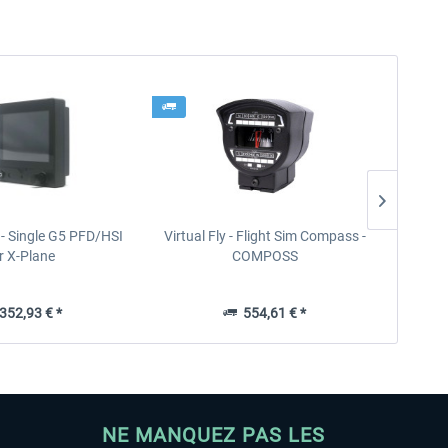
- Single G5 PFD/HSI
Virtual Fly - Flight Sim Compass -
Virt
r X-Plane
COMPOSS
52,93 € *
554,61 € *
NE MANQUEZ PAS LES