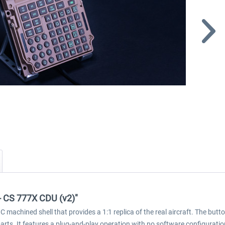
 - CS 777X CDU (v2)"
machined shell that provides a 1:1 replica of the real aircraft. The button
cs parts. It features a plug-and-play operation with no software configurat