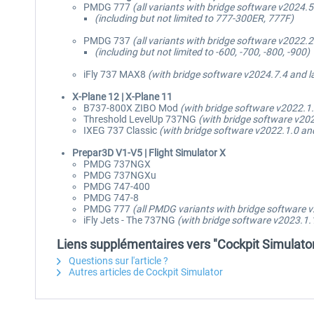
PMDG 777
(all variants with bridge software v2024.5
(including but not limited to 777-300ER, 777F)
PMDG 737
(all variants with bridge software v2022.2
(including but not limited to -600, -700, -800, -900)
iFly 737 MAX8
(with bridge software v2024.7.4 and la
X-Plane 12 | X-Plane 11
B737-800X ZIBO Mod
(with bridge software v2022.1.
Threshold LevelUp 737NG
(with bridge software v202
IXEG 737 Classic
(with bridge software v2022.1.0 and
Prepar3D V1-V5 | Flight Simulator X
PMDG 737NGX
PMDG 737NGXu
PMDG 747-400
PMDG 747-8
PMDG 777
(all PMDG variants with bridge software v
iFly Jets - The 737NG
(with bridge software v2023.1.1
Liens supplémentaires vers "Cockpit Simulato
Questions sur l'article ?
Autres articles de Cockpit Simulator