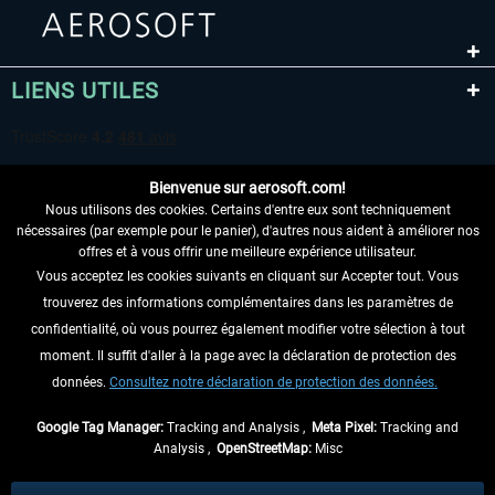
LIENS UTILES
Bienvenue sur aerosoft.com!
Nous utilisons des cookies. Certains d'entre eux sont techniquement
nécessaires (par exemple pour le panier), d'autres nous aident à améliorer nos
offres et à vous offrir une meilleure expérience utilisateur.
Vous acceptez les cookies suivants en cliquant sur Accepter tout. Vous
RENONCER AU CONTRAT ICI
trouverez des informations complémentaires dans les paramètres de
INFORMATIONS
confidentialité, où vous pourrez également modifier votre sélection à tout
moment. Il suffit d'aller à la page avec la déclaration de protection des
NE MANQUEZ PAS LES DERNIÈRES
données.
Consultez notre déclaration de protection des données.
NOUVELLES
Google Tag Manager:
Tracking and Analysis ,
Meta Pixel:
Tracking and
Analysis ,
OpenStreetMap:
Misc
* Tous les prix sont indiqués TVA légale comprise, hors
frais de port
et, le cas