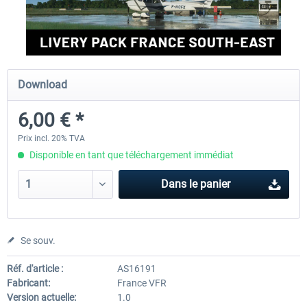
FlightSim Studio - E-Jets 170/175
Aerosoft Aircraft A340-600
Download
40,29 € *
80,66 € *
6,00 € *
Prix incl. 20% TVA
Disponible en tant que téléchargement immédiat
Dans le panier
Se souv.
Réf. d'article :
AS16191
Fabricant:
France VFR
Version actuelle:
1.0