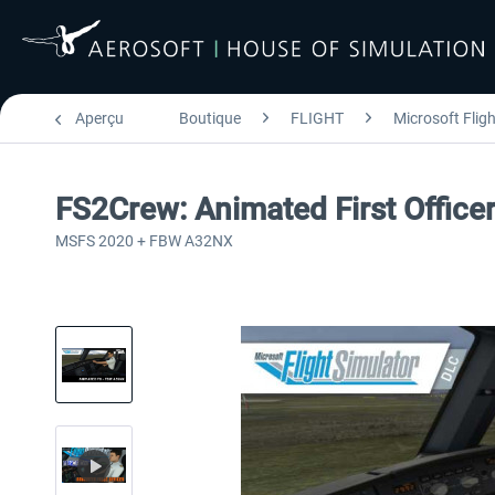
Aperçu
Boutique
FLIGHT
Microsoft Flig
FS2Crew: Animated First Office
MSFS 2020 + FBW A32NX