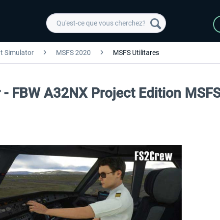
ht Simulator
MSFS 2020
MSFS Utilitares
r - FBW A32NX Project Edition MSF