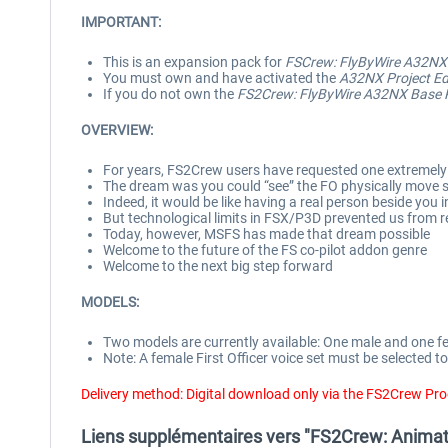
IMPORTANT:
This is an expansion pack for
FSCrew: FlyByWire A32NX 
You must own and have activated the
A32NX Project Ed
If you do not own the
FS2Crew: FlyByWire A32NX Base 
OVERVIEW:
For years, FS2Crew users have requested one extremely b
The dream was you could “see” the FO physically move 
Indeed, it would be like having a real person beside you i
But technological limits in FSX/P3D prevented us from r
Today, however, MSFS has made that dream possible
Welcome to the future of the FS co-pilot addon genre
Welcome to the next big step forward
MODELS:
Two models are currently available: One male and one f
Note: A female First Officer voice set must be selected t
Delivery method: Digital download only via the FS2Crew Pr
Liens supplémentaires vers "FS2Crew: Animate