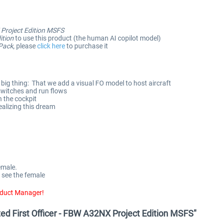
Project Edition MSFS
ition
to use this product (the human AI copilot model)
Pack
, please
click here
to purchase it
ig thing: That we add a visual FO model to host aircraft
switches and run flows
n the cockpit
ealizing this dream
emale.
o see the female
oduct Manager!
d First Officer - FBW A32NX Project Edition MSFS"