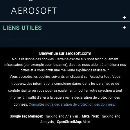
LIENS UTILES
Bienvenue sur aerosoft.com!
Nous utilisons des cookies. Certains d'entre eux sont techniquement
nécessaires (par exemple pour le panier), d'autres nous aident à améliorer nos
offres et à vous offrir une meilleure expérience utilisateur.
Vous acceptez les cookies suivants en cliquant sur Accepter tout. Vous
RENONCER AU CONTRAT ICI
trouverez des informations complémentaires dans les paramètres de
INFORMATIONS
confidentialité, où vous pourrez également modifier votre sélection à tout
moment. Il suffit d'aller à la page avec la déclaration de protection des
NE MANQUEZ PAS LES DERNIÈRES
données.
Consultez notre déclaration de protection des données.
NOUVELLES
Google Tag Manager:
Tracking and Analysis ,
Meta Pixel:
Tracking and
Analysis ,
OpenStreetMap:
Misc
* Tous les prix sont indiqués TVA légale comprise, hors
frais de port
et, le cas