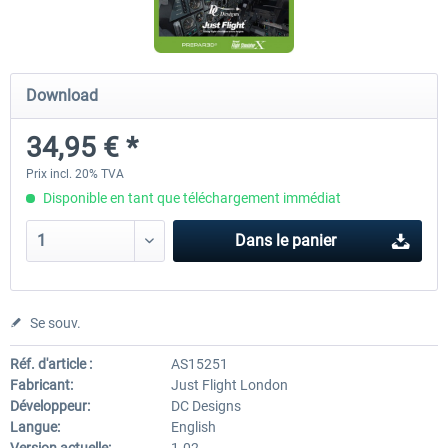
Airbus A320/A321
Airbus Bundle
Download
34,95 € *
42,69 € *
52,77 € *
Prix incl. 20% TVA
Disponible en tant que téléchargement immédiat
Dans le panier
Se souv.
Réf. d'article :
AS15251
Fabricant:
Just Flight London
Développeur:
DC Designs
Langue:
English