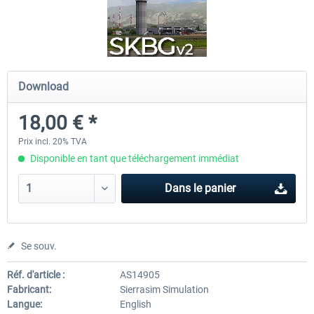
Bonaire Flamingo Airport X
Approaching Quito
Download
18,10 € *
23,14 € *
18,00 € *
Prix incl. 20% TVA
Disponible en tant que téléchargement immédiat
Dans le panier
Se souv.
Réf. d'article :
AS14905
Fabricant:
Sierrasim Simulation
Langue:
English