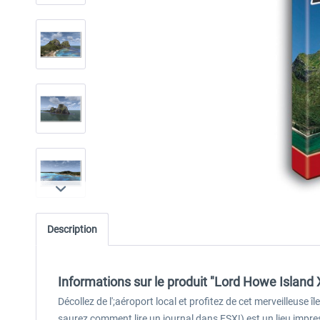
Description
Informations sur le produit "Lord Howe Island 
Décollez de l';aéroport local et profitez de cet merveilleuse
saurez comment lire un journal dans FSX!) est un lieu impres