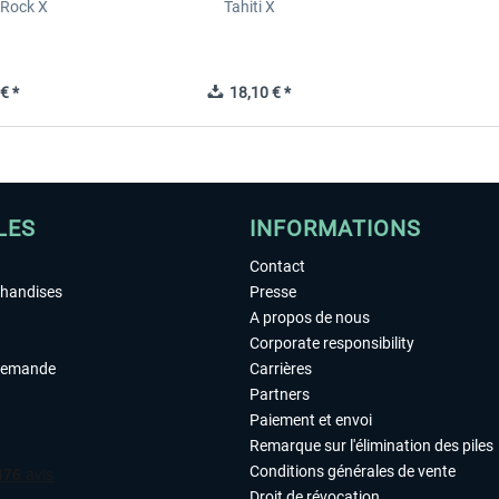
 Rock X
Tahiti X
€ *
18,10 € *
LES
INFORMATIONS
Contact
chandises
Presse
A propos de nous
Corporate responsibility
demande
Carrières
Partners
Paiement et envoi
Remarque sur l'élimination des piles
Conditions générales de vente
Droit de révocation