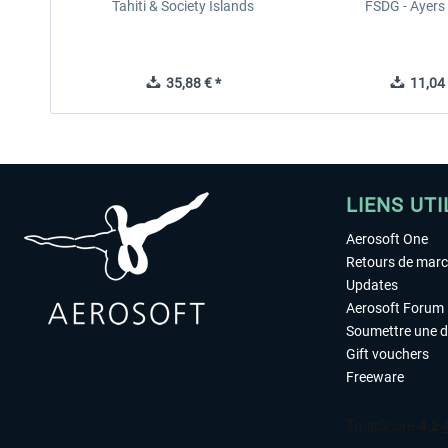
Tahiti & Society Islands
FSDG - Ayers
35,88 € *
11,04 
LIENS UTI
Aerosoft One
Retours de mar
Updates
Aerosoft Forum
Soumettre une 
Gift vouchers
Freeware