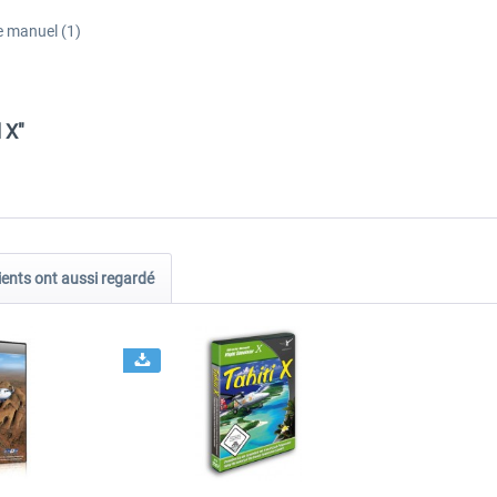
e manuel (1)
 X"
ients ont aussi regardé