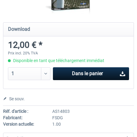
FSDG - Sharm El-Sheikh XP
FSDG - Dakar XP
Download
12,00 € *
15,60 € *
15,60 € *
Prix incl. 20% TVA
Disponible en tant que téléchargement immédiat
Dans le panier
Se souv.
Réf. d'article :
AS14803
Fabricant:
FSDG
Version actuelle:
1.00