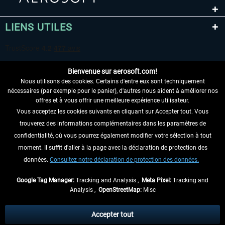
LIENS UTILES
Bienvenue sur aerosoft.com!
Nous utilisons des cookies. Certains d'entre eux sont techniquement
nécessaires (par exemple pour le panier), d'autres nous aident à améliorer nos
offres et à vous offrir une meilleure expérience utilisateur.
Vous acceptez les cookies suivants en cliquant sur Accepter tout. Vous
RENONCER AU CONTRAT ICI
trouverez des informations complémentaires dans les paramètres de
INFORMATIONS
confidentialité, où vous pourrez également modifier votre sélection à tout
moment. Il suffit d'aller à la page avec la déclaration de protection des
NE MANQUEZ PAS LES DERNIÈRES
données.
Consultez notre déclaration de protection des données.
NOUVELLES
Google Tag Manager:
Tracking and Analysis ,
Meta Pixel:
Tracking and
Analysis ,
OpenStreetMap:
Misc
* Tous les prix sont indiqués TVA légale comprise, hors
frais de port
et, le cas
échéant, frais de remboursement, si aucune description contraire.
Accepter tout
** S'applique aux envois vers l'Allemagne. Pour les autres pays, veuillez