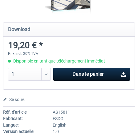
FSDG - Sharm El-Sheikh XP
FSDG - Dakar XP
Download
19,20 € *
15,60 € *
15,60 € *
Prix incl. 20% TVA
Disponible en tant que téléchargement immédiat
Dans le panier
Se souv.
Réf. d'article :
AS15811
Fabricant:
FSDG
Langue:
English
Version actuelle:
1.0