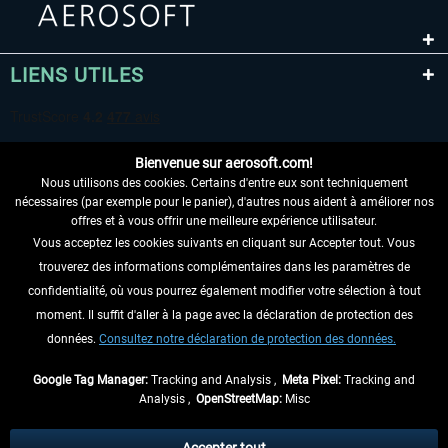
LIENS UTILES
Bienvenue sur aerosoft.com!
Nous utilisons des cookies. Certains d'entre eux sont techniquement
nécessaires (par exemple pour le panier), d'autres nous aident à améliorer nos
offres et à vous offrir une meilleure expérience utilisateur.
Vous acceptez les cookies suivants en cliquant sur Accepter tout. Vous
RENONCER AU CONTRAT ICI
trouverez des informations complémentaires dans les paramètres de
INFORMATIONS
confidentialité, où vous pourrez également modifier votre sélection à tout
moment. Il suffit d'aller à la page avec la déclaration de protection des
NE MANQUEZ PAS LES DERNIÈRES
données.
Consultez notre déclaration de protection des données.
NOUVELLES
Google Tag Manager:
Tracking and Analysis ,
Meta Pixel:
Tracking and
Analysis ,
OpenStreetMap:
Misc
* Tous les prix sont indiqués TVA légale comprise, hors
frais de port
et, le cas
échéant, frais de remboursement, si aucune description contraire.