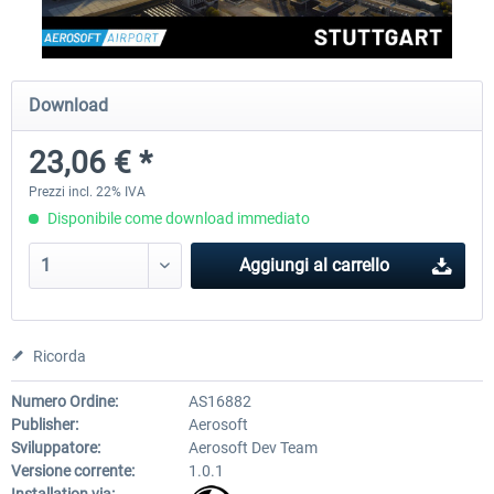
Aerosoft Offshore Landmarks: North
Aerosoft Mega Airport Brus
Download
Sea MSFS 2024
23,06 € *
17,42 € *
25,58 € *
Prezzi incl. 22% IVA
Disponibile come download immediato
Aggiungi al carrello
Ricorda
Numero Ordine:
AS16882
Publisher:
Aerosoft
Sviluppatore:
Aerosoft Dev Team
Versione corrente:
1.0.1