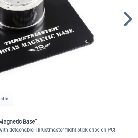
dotto
 Magnetic Base"
h detachable Thrustmaster flight stick grips on PC!