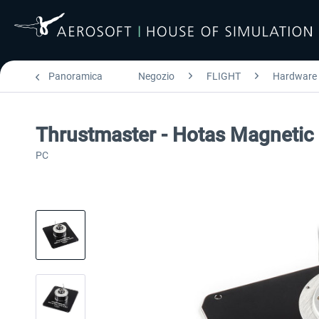
Panoramica
Negozio
FLIGHT
Hardware
Thrustmaster - Hotas Magnetic
PC