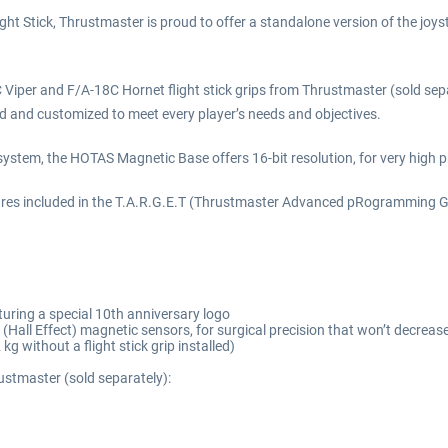
t Stick, Thrustmaster is proud to offer a standalone version of the joyst
per and F/A-18C Hornet flight stick grips from Thrustmaster (sold sep
ized and customized to meet every player’s needs and objectives.
ystem, the HOTAS Magnetic Base offers 16-bit resolution, for very high p
ures included in the T.A.R.G.E.T (Thrustmaster Advanced pRogramming Gra
turing a special 10th anniversary logo
Hall Effect) magnetic sensors, for surgical precision that won’t decreas
g without a flight stick grip installed)
rustmaster (sold separately):