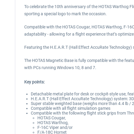
To celebrate the 10th anniversary of the HOTAS Warthog Fligh
sporting a special logo to mark the occasion.
Compatible with the HOTAS Cougar, HOTAS Warthog, F-16C Vi
adaptability - allowing for a flight experience that’s optim
Featuring the H.E.A.R.T (Hall Effect AccuRate Technology) s
The HOTAS Magnetic Base is fully compatible with the feat
with PCs running Windows 10, 8 and 7.
Key points:
Detachable metal plate for desk or cockpit-style use, fea
H.E.A.R.T (Hall Effect AccuRate Technology) system: 3D (
Super stable weighted base (weighs more than 4.4 lb / 2 k
Compatible with all flight simulation games
Compatible with the following flight stick grips from Th
HOTAS Cougar,
HOTAS Warthog,
F-16C Viper and/or
F/A-18C Hornet