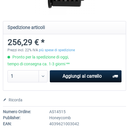
Honeycomb - Flight Sim USB Hub
Honeycomb - Bravo Throttle Q
Spedizione articoli
256,29 € *
51,25 € *
256,29 € *
Prezzi incl. 22% IVA
più spese di spedizione
Pronto per la spedizione di oggi,
tempo di consegna ca. 1-3 giorni **
Aggiungi al carrello
Ricorda
Numero Ordine:
AS14515
Publisher:
Honeycomb
EAN:
4039621003042