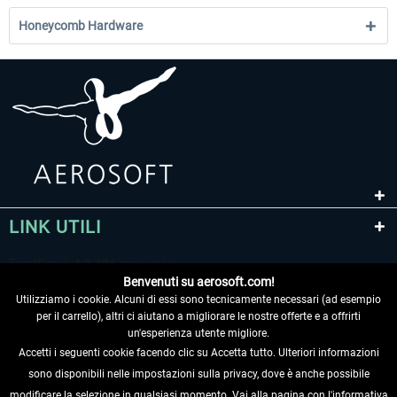
Honeycomb Hardware
LINK UTILI
Benvenuti su aerosoft.com!
Utilizziamo i cookie. Alcuni di essi sono tecnicamente necessari (ad esempio
per il carrello), altri ci aiutano a migliorare le nostre offerte e a offrirti
un'esperienza utente migliore.
Accetti i seguenti cookie facendo clic su Accetta tutto. Ulteriori informazioni
sono disponibili nelle impostazioni sulla privacy, dove è anche possibile
RECEDERE DAL CONTRATTO
modificare la selezione in qualsiasi momento. Vai alla pagina con l'informativa