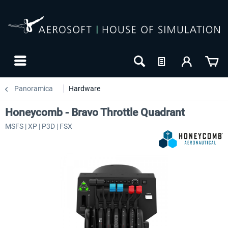
Panoramica
Hardware
Honeycomb - Bravo Throttle Quadrant
MSFS | XP | P3D | FSX