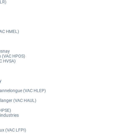
PLR)
(VAC HMEL)
uesnay
in (VAC HPOS)
VAC HVSA)
y
e Lannelongue (VAC HLEP)
allanger (VAC HAUL)
 HPSE)
industries
eaux (VAC LFPI)