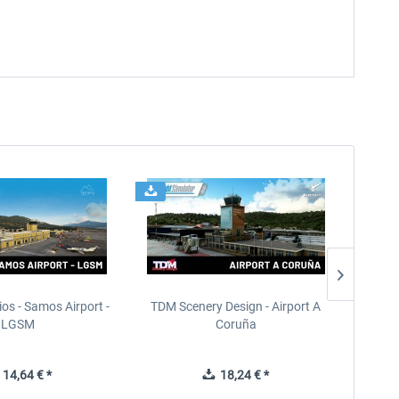
ios - Samos Airport -
TDM Scenery Design - Airport A
FlyLo
LGSM
Coruña
14,64 € *
18,24 € *