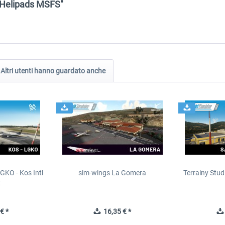
 & Helipads MSFS"
Altri utenti hanno guardato anche
GKO - Kos Intl
sim-wings La Gomera
Terrainy Stud
t
€ *
16,35 € *