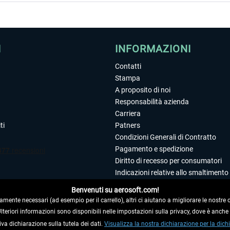
I
INFORMAZIONI
Contatti
Stampa
A proposito di noi
Responsabilità azienda
Carriera
ti
Patners
Condizioni Generali di Contratto
Pagamento e spedizione
Diritto di recesso per consumatori
Indicazioni relative allo smaltimento 
Dichiarazione sulla tutela dei dati
Benvenuti su aerosoft.com!
Editoriale
amente necessari (ad esempio per il carrello), altri ci aiutano a migliorare le nostre of
 Ulteriori informazioni sono disponibili nelle impostazioni sulla privacy, dove è anch
iva dichiarazione sulla tutela dei dati.
 DAL CONTRATTO
Visualizza la nostra dichiarazione per la dichi