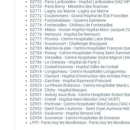
DZ752 - Paris Lariboisière - Hopital Lariboisière (VAC H
DZ753 - Paris Bercy - Ministère des finances
DZ771 - Lagny sur Marne - Lagny sur Marne
DZ772 - Coulommiers - Grand Hopital de l'Est Francilien
DZ773 - Fontainebleau - Caserne Damesne
DZ774 - Fontenailles - Château de Fontenailles
DZ775 - Melun - Ancien Hopital Hopital Marc-Jacquet 
DZ776 - Nemours - Hopital De Nemours
DZ777 - Provins - Centre Hospitalier Léon Binet
DZ782 - Guyancourt - Challenger Bouygues
DZ783 - Mantes-la-jolie - Centre Hospitalier François Q
DZ784 - Poissy - Centre Hospitalier Poissy Saint Germa
DZ785 - Versailles - Centre Hospitalier André Mignot (
DZ786 - Le Chesnay - Hopital de Parly 2
DZ912 - Corbeil Essones - Hopital Gilles de Corbeil
DZ914 - Longjumeau - Centre Hospitalier Longjumeau
DZ921 - Clamart - Hopital d'Instruction des Armées Perc
DZ922 - Garches - Hopital Raymond-Poincaré
DZ923 - Le Plessis Robinson - Centre Hospitalier Mari
DZ924 - Clichy - Hopital Beaujon
DZ931 - Aulnay sous Bois - Centre Hospitalier Robert B
DZ941 - Creteil - Hopital Henri Mondor (VAC HCRT)
DZ951 - Pontoise - Centre Hospitalier René Dubos (VAC
DZ952 - Saint Ouen l Aumone - Saint Ouen Aumone Heli 
DZ953 - Eaubonne - Hopital Simone Veil
DZ954 - Gonnesse - Centre Hospitalier de Gonesse
LFPI - Paris Issy les Moulineaux - Paris Issy les Moulin