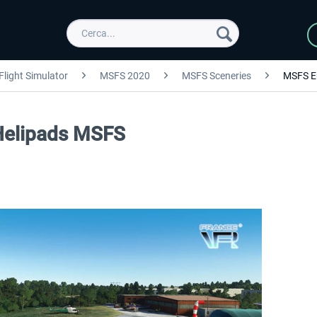
Flight Simulator
MSFS 2020
MSFS Sceneries
MSFS E
 Helipads MSFS