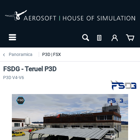
Panoramica
P3D | FSX
FSDG - Teruel P3D
P3D V4-V6