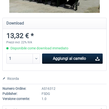
Airbus A320/A321
Aerosoft A330 profession
Download
13,32 € *
43,40 € *
71,71 € *
Prezzi incl. 22% IVA
Disponibile come download immediato
Aggiungi al carrello
Ricorda
Numero Ordine:
AS16312
Publisher:
FSDG
Versione corrente:
1.0