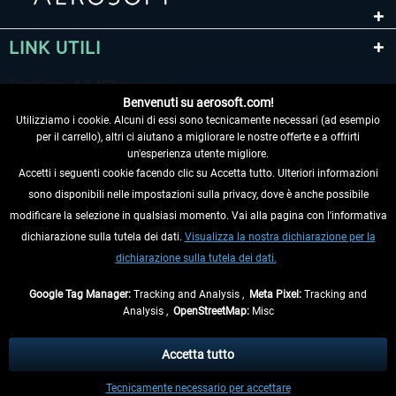
LINK UTILI
Benvenuti su aerosoft.com!
Utilizziamo i cookie. Alcuni di essi sono tecnicamente necessari (ad esempio
per il carrello), altri ci aiutano a migliorare le nostre offerte e a offrirti
un'esperienza utente migliore.
Accetti i seguenti cookie facendo clic su Accetta tutto. Ulteriori informazioni
sono disponibili nelle impostazioni sulla privacy, dove è anche possibile
RECEDERE DAL CONTRATTO
modificare la selezione in qualsiasi momento. Vai alla pagina con l'informativa
dichiarazione sulla tutela dei dati.
Visualizza la nostra dichiarazione per la
INFORMAZIONI
dichiarazione sulla tutela dei dati.
NON PERDETEVI LE ULTIME NOTIZIE
Google Tag Manager:
Tracking and Analysis ,
Meta Pixel:
Tracking and
Analysis ,
OpenStreetMap:
Misc
* Tutti i prezzi sono indicati al netto di Iva e
spese di spedizione
ed
eventualmente le spese di spedizione, se non diversamente descritto.
Accetta tutto
** Riguarda le spedizioni al di fuori della Germania, i tempi di consegna per le
Tecnicamente necessario per accettare
altre nazioni sono disponibili nelle
informazioni di spedizione
.