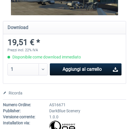
Traffic Global for X-Plane 12/11
X-Plane.org - King Air 350
Download
(Windows)
19,51 € *
45,70 € *
55,31 € *
Prezzi incl. 22% IVA
Disponibile come download immediato
Aggiungi al carrello
Ricorda
Numero Ordine:
AS16671
Publisher:
DarkBlue Scenery
Versione corrente:
1.0.0
Installation via: