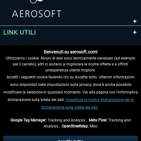
LINK UTILI
Benvenuti su aerosoft.com!
Utilizziamo i cookie. Alcuni di essi sono tecnicamente necessari (ad esempio
per il carrello), altri ci aiutano a migliorare le nostre offerte e a offrirti
un'esperienza utente migliore.
Accetti i seguenti cookie facendo clic su Accetta tutto. Ulteriori informazioni
sono disponibili nelle impostazioni sulla privacy, dove è anche possibile
RECEDERE DAL CONTRATTO
modificare la selezione in qualsiasi momento. Vai alla pagina con l'informativa
dichiarazione sulla tutela dei dati.
Visualizza la nostra dichiarazione per la
INFORMAZIONI
dichiarazione sulla tutela dei dati.
NON PERDETEVI LE ULTIME NOTIZIE
Google Tag Manager:
Tracking and Analysis ,
Meta Pixel:
Tracking and
Analysis ,
OpenStreetMap:
Misc
* Tutti i prezzi sono indicati al netto di Iva e
spese di spedizione
ed
eventualmente le spese di spedizione, se non diversamente descritto.