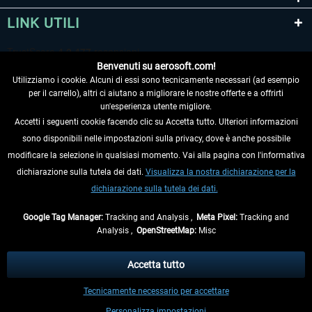
LINK UTILI
Benvenuti su aerosoft.com!
Utilizziamo i cookie. Alcuni di essi sono tecnicamente necessari (ad esempio
per il carrello), altri ci aiutano a migliorare le nostre offerte e a offrirti
un'esperienza utente migliore.
Accetti i seguenti cookie facendo clic su Accetta tutto. Ulteriori informazioni
sono disponibili nelle impostazioni sulla privacy, dove è anche possibile
RECEDERE DAL CONTRATTO
modificare la selezione in qualsiasi momento. Vai alla pagina con l'informativa
dichiarazione sulla tutela dei dati.
Visualizza la nostra dichiarazione per la
INFORMAZIONI
dichiarazione sulla tutela dei dati.
NON PERDETEVI LE ULTIME NOTIZIE
Google Tag Manager:
Tracking and Analysis ,
Meta Pixel:
Tracking and
Analysis ,
OpenStreetMap:
Misc
* Tutti i prezzi sono indicati al netto di Iva e
spese di spedizione
ed
eventualmente le spese di spedizione, se non diversamente descritto.
Accetta tutto
** Riguarda le spedizioni al di fuori della Germania, i tempi di consegna per le
Tecnicamente necessario per accettare
altre nazioni sono disponibili nelle
informazioni di spedizione
.
Personalizza impostazioni