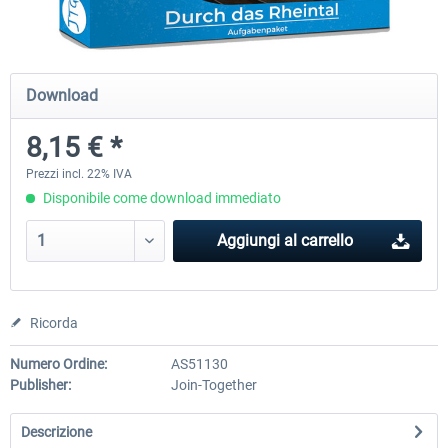
Just Trains - U-Bahn Hamburg U1 &
Railworks Szenario-Pack Vo
Download
U3
8,15 € *
40,62 € *
25,58 € *
Prezzi incl. 22% IVA
Disponibile come download immediato
Aggiungi al carrello
Ricorda
Numero Ordine:
AS51130
Publisher:
Join-Together
Descrizione